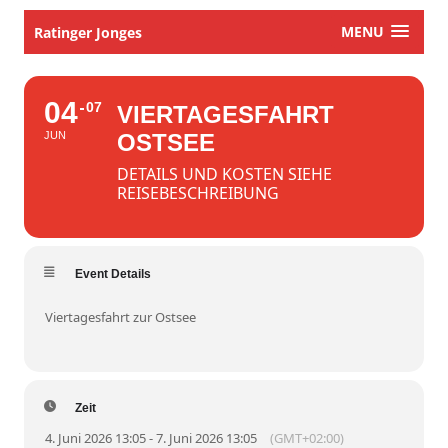
MENU
Ratinger Jonges
04
07
VIERTAGESFAHRT
JUN
OSTSEE
DETAILS UND KOSTEN SIEHE
REISEBESCHREIBUNG
Event Details
Viertagesfahrt zur Ostsee
Zeit
4. Juni 2026 13:05 - 7. Juni 2026 13:05
(GMT+02:00)