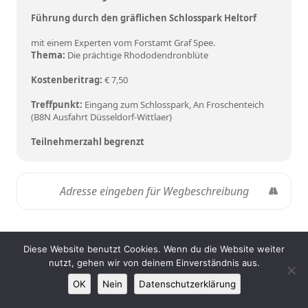
Führung durch den gräflichen Schlosspark Heltorf
mit einem Experten vom Forstamt Graf Spee.
Thema:
Die prächtige Rhododendronblüte
Kostenberitrag:
€ 7,50
Treffpunkt:
Eingang zum Schlosspark, An Froschenteich
(B8N Ausfahrt Düsseldorf-Wittlaer)
Teilnehmerzahl begrenzt
Diese Website benutzt Cookies. Wenn du die Website weiter
nutzt, gehen wir von deinem Einverständnis aus.
Impressum
|
Datenschutz
|
Links
OK
Nein
Datenschutzerklärung