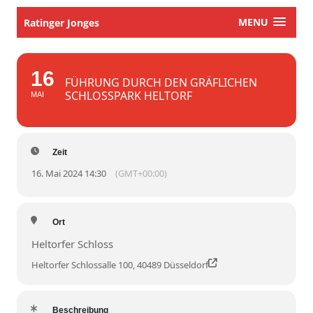
MENU
Ratinger Jonges
16
FÜHRUNG DURCH DEN GRÄFLICHEN
SCHLOSSPARK HELTORF
MAI
Zeit
16. Mai 2024 14:30
(GMT+00:00)
Ort
Heltorfer Schloss
Heltorfer Schlossalle 100, 40489 Düsseldorf
Beschreibung