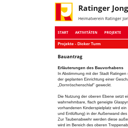
Ratinger Jon
Heimatverein Ratinger Jo
START
AKTIVITÄTEN
PROJEKTE
Projekte - Dicker Turm
Bauantrag
Erläuterungen des Bauvorhabens
In Abstimmung mit der Stadt Ratingen 
der geplanten Einrichtung einer Geschä
„Dornröschenschlaf” geweckt.
Die Nutzung der oberen Ebene setzt ei
wahrnehmbare, flach geneigte Glaspyr
vorhandenen Kinderspielplatz wird ein
und Entlüftung) in der Außenwand de
Zur Taubenabwehr werden diese außenl
wird im Bereich des oberen Treppenabs