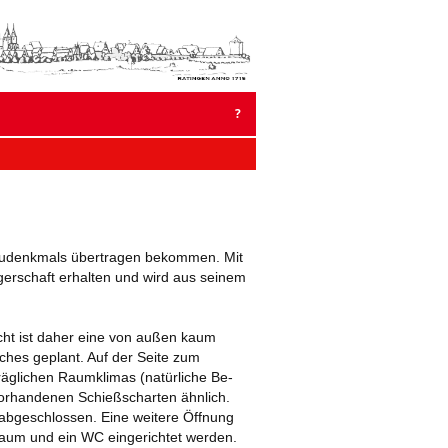
um
halt
pringen
?
 2023
R 2022
 Baudenkmals übertragen bekommen. Mit
rgerschaft erhalten und wird aus seinem
 2021
ER 2020
cht ist daher eine von außen kaum
hes geplant. Auf der Seite zum
2020
räglichen Raumklimas (natürliche Be-
orhandenen Schießscharten ähnlich.
ER 2019
abgeschlossen. Eine weitere Öffnung
raum und ein WC eingerichtet werden.
19