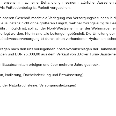
Innenseite hin nach einer Behandlung in seinem natürlichen Aussehen
 Als Fußbodenbelag ist Parkett vorgesehen.
ARCHIV 2018
AUSGABE 03 – JANUAR 
 im oberen Geschoß macht die Verlegung von Versorgungsleitungen in di
ARCHIV 2017
AUSGABE 02 – JULI 2018
 Bausubstanz nicht ohne größeren Eingriff, welcher zwangsläufig zu B
t, möglich ist, soll auf der Nord-Westseite, hinter der Wehrmauer, 
ARCHIV 2016
AUSGABE 01 – FEBRUAR 2018
rlegt werden. Hierin sind alle Leitungen gebündelt. Die Einleitung de
 Löschwasserversorgung ist durch einen vorhandenen Hydranten sicherg
ARCHIV 2015
ragen nach den uns vorliegenden Kostenvoranschlägen der Handwerk
ARCHIV 2014
agen und EUR 75.000,00 aus dem Verkauf von „Dicker Turm-Bausteine
ARCHIV 2013
ei Bauabschnitten erfolgen und über mehrere Jahre gestreckt.
ARCHIV 2012
on, Isolierung, Dacheindeckung und Entwässerung)
 ÄLTER
er Naturbruchsteine, Versorgungsleitungen)