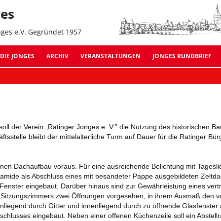
Z
ges
In
s
nges e.V. Gegründet 1957
Jonges Suche:
DIE JONGES
ARCHIV
VERANSTALTUNGEN
JONGES RUNDBRIEF
ARCHIV 2026
AUSGABE 11 – OKTOBER
ARCHIV 2025
AUSGABE 10 – NOVEMBE
ARCHIV 2024
AUSGABE 09 – JULI 2022
soll der Verein „Ratinger Jonges e. V.” die Nutzung des historischen
ftsstelle bleibt der mittelalterliche Turm auf Dauer für die Ratinger Bü
ARCHIV 2023
AUSGABE 08 – OKTOBER
ARCHIV 2022
AUSGABE 07 – SEPTEMB
nen Dachaufbau voraus. Für eine ausreichende Belichtung mit Tagesli
amide als Abschluss eines mit besandeter Pappe ausgebildeten Zeltdac
ARCHIV 2021
AUSGABE 06 – JANUAR 
 Fenster eingebaut. Darüber hinaus sind zur Gewährleistung eines vert
s Sitzungszimmers zwei Öffnungen vorgesehen, in ihrem Ausmaß den v
ARCHIV 2020
AUSGABE 05 – SEPTEMB
iegend durch Gitter und innenliegend durch zu öffnende Glasfenster 
chlusses eingebaut. Neben einer offenen Küchenzeile soll ein Abstell
ARCHIV 2019
AUSGABE 04 – MÄRZ 20