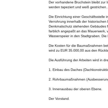
Der vorhandene Bruchstein bleibt zur 
werden tapeziert und weiß gestrichen.
Die Einrichtung einer Geschäftsstelle
Verrohrung innerhalb der historischen
Denkmalschutz stehenden Gebäudes führ
farblich angepaßt an das Mauerwerk, ve
Wasserspeier in den Stadtgraben. Die
Die Kosten für die Baumaßnahmen bet
wird zu EUR 35.000,00 aus den Rückl
Die Ausführung der Arbeiten wird in dr
1. Einbau des Daches (Dachkonstrukti
ARCHIV 2011 UND
2. Rohrbaumaßnahmen (Ausbesserung d
3. Innenausbau der oberen Ebene.
Der Vorstand.