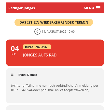
MENU
Ratinger Jonges
DAS IST EIN WIEDERKEHRENDER TERMIN
14. AUGUST 2025 10:00
04
REPEATING EVENT
JONGES AUFS RAD
SEP
Event Details
(Achtung: Teilnahme nur nach verbindlicher Anmeldung per
0157 32428544 oder per Email an: et-toepfer@web.de)