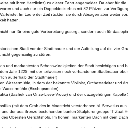
lweise mit ihren Herzileins) zu dieser Fahrt angemeldet. Da aber für d
 waren und auch nur ein Doppeldeckerbus mit 82 Plätzen zur Verfügun
ARCHIV 2018
AUSGABE 03 – JANUAR 
Warteliste. Im Laufe der Zeit rückten sie durch Absagen aber weiter vor,
eit hatten.
ARCHIV 2017
AUSGABE 02 – JULI 2018
cht nur für eine gute Vorbereitung gesorgt, sondern auch für das opti
ARCHIV 2016
AUSGABE 01 – FEBRUAR 2018
ARCHIV 2015
storischen Stadt vor der Stadtmauer und der Aufteilung auf die vier G
 nicht gegenseitig zu stören.
ARCHIV 2014
igsten und markantesten Sehenswürdigkeiten der Stadt besichtigen und 
ARCHIV 2013
s dem Jahr 1229, mit der teilweisen noch vorhandenen Stadtmauer ebe
lich außerhalb der Stadtmauer).
ARCHIV 2012
en Wassermühle, in dem der bekannte Violinist, Orchesterleiter und 
de Wassermühle (Bisshopsmolen).
 ÄLTER
asilika (Basiliek van Onze-Lieve-Vrouw) und der dazugehörigen Kapelle
-Basilika (mit dem Grab des in Maastricht verstorbenen hl. Servatius au
e, und der aus Bronze bestehenden bunten Skulpturengruppe 'T Zaat
z des Obersten Gerichtshofs. Im hohen, markanten Dach mit dem Dachr