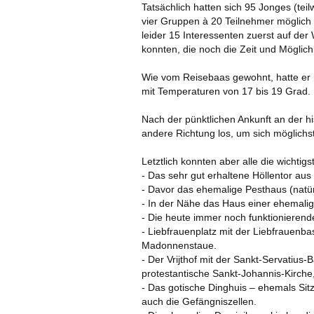
Tatsächlich hatten sich 95 Jonges (tei
vier Gruppen à 20 Teilnehmer möglich
leider 15 Interessenten zuerst auf der 
konnten, die noch die Zeit und Möglichk
Wie vom Reisebaas gewohnt, hatte er ni
mit Temperaturen von 17 bis 19 Grad.
Nach der pünktlichen Ankunft an der hi
andere Richtung los, um sich möglichst
Letztlich konnten aber alle die wicht
- Das sehr gut erhaltene Höllentor au
- Davor das ehemalige Pesthaus (natür
- In der Nähe das Haus einer ehemalig
- Die heute immer noch funktionieren
ARCHIV 2011 UND
- Liebfrauenplatz mit der Liebfrauenb
Madonnenstaue.
- Der Vrijthof mit der Sankt-Servatius
protestantische Sankt-Johannis-Kirch
- Das gotische Dinghuis – ehemals Sit
auch die Gefängniszellen.