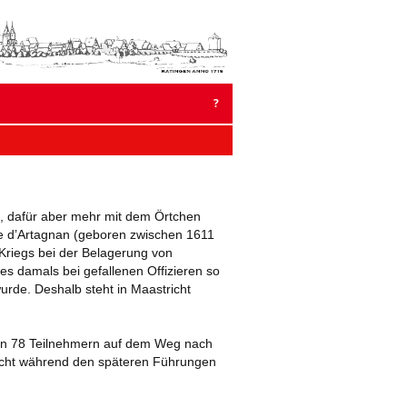
um
halt
pringen
?
 2023
R 2022
kt, dafür aber mehr mit dem Örtchen
te d’Artagnan (geboren zwischen 1611
Kriegs bei der Belagerung von
 2021
es damals bei gefallenen Offizieren so
urde. Deshalb steht in Maastricht
ER 2020
2020
ren 78 Teilnehmern auf dem Weg nach
leicht während den späteren Führungen
ER 2019
19