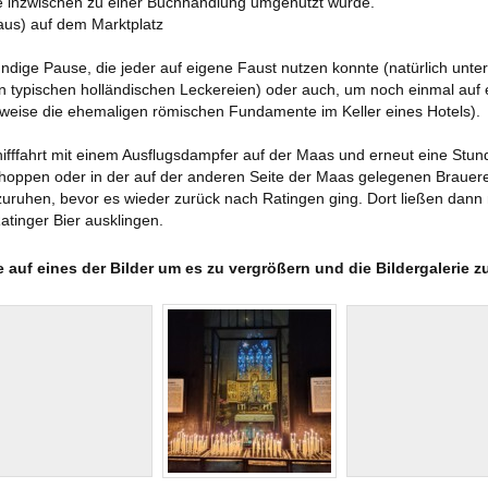
ie inzwischen zu einer Buchhandlung umgenutzt wurde.
aus) auf dem Marktplatz
ündige Pause, die jeder auf eigene Faust nutzen konnte (natürlich unte
n typischen holländischen Leckereien) oder auch, um noch einmal auf 
weise die ehemaligen römischen Fundamente im Keller eines Hotels).
ifffahrt mit einem Ausflugsdampfer auf der Maas und erneut eine Stunde
oppen oder in der auf der anderen Seite der Maas gelegenen Brauerei
zuruhen, bevor es wieder zurück nach Ratingen ging. Dort ließen dann
atinger Bier ausklingen.
e auf eines der Bilder um es zu vergrößern und die Bildergalerie z