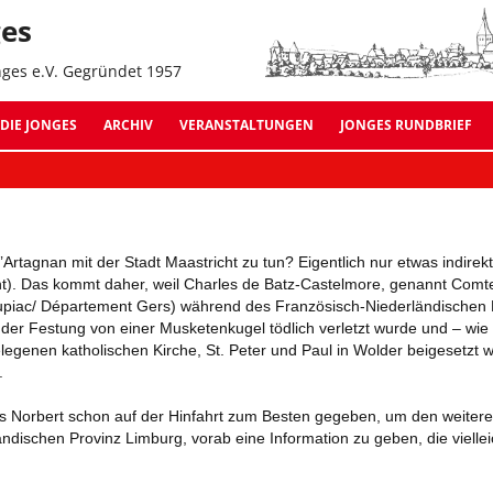
Z
ges
In
s
nges e.V. Gegründet 1957
Jonges Suche:
DIE JONGES
ARCHIV
VERANSTALTUNGEN
JONGES RUNDBRIEF
ARCHIV 2026
AUSGABE 11 – OKTOBER
ARCHIV 2025
AUSGABE 10 – NOVEMBE
Artagnan mit der Stadt Maastricht zu tun? Eigentlich nur etwas indire
ARCHIV 2024
AUSGABE 09 – JULI 2022
cht). Das kommt daher, weil Charles de Batz-Castelmore, genannt Com
upiac/ Département Gers) während des Französisch-Niederländischen 
ARCHIV 2023
AUSGABE 08 – OKTOBER
der Festung von einer Musketenkugel tödlich verletzt wurde und – wie 
elegenen katholischen Kirche, St. Peter und Paul in Wolder beigesetzt w
ARCHIV 2022
AUSGABE 07 – SEPTEMB
.
ARCHIV 2021
AUSGABE 06 – JANUAR 
s Norbert schon auf der Hinfahrt zum Besten gegeben, um den weite
ländischen Provinz Limburg, vorab eine Information zu geben, die viel
ARCHIV 2020
AUSGABE 05 – SEPTEMB
ARCHIV 2019
AUSGABE 04 – MÄRZ 20