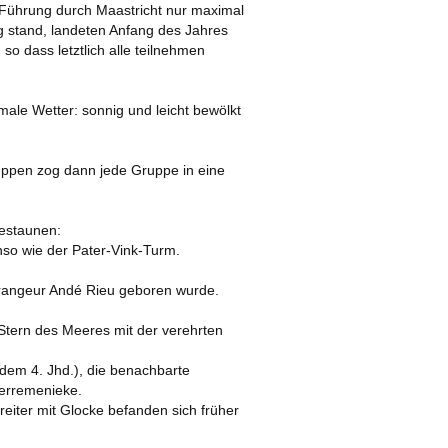
ie Führung durch Maastricht nur maximal
g stand, landeten Anfang des Jahres
2019
 so dass letztlich alle teilnehmen
male Wetter: sonnig und leicht bewölkt
ruppen zog dann jede Gruppe in eine
bestaunen:
nso wie der Pater-Vink-Turm.
Arrangeur Andé Rieu geboren wurde.
 Stern des Meeres mit der verehrten
s dem 4. Jhd.), die benachbarte
 Herremenieke.
eiter mit Glocke befanden sich früher