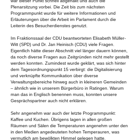
war dieser Punkt schnell abgehakt und auch die
Plenarsitzung vorbei. Die Zeit bis zum nächsten
Programmpunkt wurde für weitere Informationen und
Erläuterungen über die Arbeit im Parlament durch die
Leiterin des Besucherdienstes genutzt.
Im Fraktionssaal der CDU beantworteten Elisabeth Müller-
Witt (SPD) und Dr. Jan Heinisch (CDU) viele Fragen.
Eigentlich hätte dieser Abschnitt viel länger dauern können,
da noch diverse Fragen aus Zeitgründen nicht mehr gestellt
werden konnten. Zumindest wurde geklärt, was sich hinter
dem Tagesordnungspunkt 15 verbirgt: die Digitalisierung
und verknüpfte Kommunikation über diverse
Verwaltungsbereiche hinweg auch in kleineren Gemeinden
– ähnlich wie in unserem Bürgerbüro in Ratingen. Warum
man das in Englisch benennen muss, konnten unsere
Gesprächspartner auch nicht erklären.
Sehr angenehm war auch der letzte Programmpunkt:
Kaffee und Kuchen. Übrigens lagen in allen großen
Räumen und Sälen die Temperaturen angenehm unter den
in den Medien angedeuteten hohen Temperauren, was
vermutlich am bewölkten Himmel gelegen hatte.