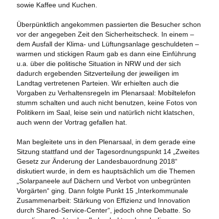
sowie Kaffee und Kuchen.
Überpünktlich angekommen passierten die Besucher schon
vor der angegeben Zeit den Sicherheitscheck. In einem –
dem Ausfall der Klima- und Lüftungsanlage geschuldeten –
warmen und stickigen Raum gab es dann eine Einführung
u.a. über die politische Situation in NRW und der sich
dadurch ergebenden Sitzverteilung der jeweiligen im
Landtag vertretenen Parteien. Wir erhielten auch die
Vorgaben zu Verhaltensregeln im Plenarsaal: Mobiltelefon
stumm schalten und auch nicht benutzen, keine Fotos von
Politikern im Saal, leise sein und natürlich nicht klatschen,
auch wenn der Vortrag gefallen hat.
Man begleitete uns in den Plenarsaal, in dem gerade eine
Sitzung stattfand und der Tagesordnungspunkt 14 „Zweites
Gesetz zur Änderung der Landesbauordnung 2018“
diskutiert wurde, in dem es hauptsächlich um die Themen
„Solarpaneele auf Dächern und Verbot von unbegrünten
Vorgärten“ ging. Dann folgte Punkt 15 „Interkommunale
Zusammenarbeit: Stärkung von Effizienz und Innovation
durch Shared-Service-Center“, jedoch ohne Debatte. So