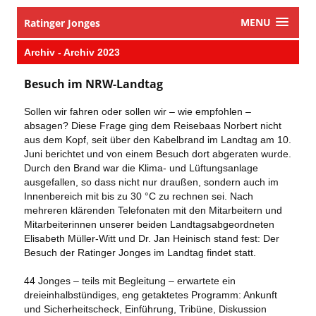
MENU
Ratinger Jonges
Archiv - Archiv 2023
Besuch im NRW-Landtag
Sollen wir fahren oder sollen wir – wie empfohlen –
absagen? Diese Frage ging dem Reisebaas Norbert nicht
aus dem Kopf, seit über den Kabelbrand im Landtag am 10.
Juni berichtet und von einem Besuch dort abgeraten wurde.
Durch den Brand war die Klima- und Lüftungsanlage
ausgefallen, so dass nicht nur draußen, sondern auch im
Innenbereich mit bis zu 30 °C zu rechnen sei. Nach
mehreren klärenden Telefonaten mit den Mitarbeitern und
Mitarbeiterinnen unserer beiden Landtagsabgeordneten
Elisabeth Müller-Witt und Dr. Jan Heinisch stand fest: Der
Besuch der Ratinger Jonges im Landtag findet statt.
44 Jonges – teils mit Begleitung – erwartete ein
dreieinhalbstündiges, eng getaktetes Programm: Ankunft
und Sicherheitscheck, Einführung, Tribüne, Diskussion