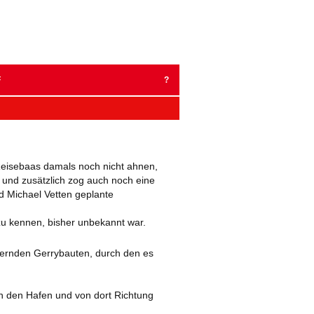
um
halt
pringen
F
?
BER 2023
MBER 2022
 Reisebaas damals noch nicht ahnen,
2022
 und zusätzlich zog auch noch eine
d Michael Vetten geplante
BER 2021
zu kennen, bisher unbekannt war.
EMBER 2020
mernden Gerrybauten, durch den es
AR 2020
EMBER 2019
in den Hafen und von dort Richtung
 2019