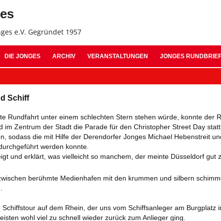
Z
ges
In
s
nges e.V. Gegründet 1957
Jonges Suche:
DIE JONGES
ARCHIV
VERANSTALTUNGEN
JONGES RUNDBRIE
ARCHIV 2026
AUSGABE 11 – OKTO
d Schiff
ARCHIV 2025
AUSGABE 10 – NOVE
ante Rundfahrt unter einem schlechten Stern stehen würde, konnte der
ARCHIV 2024
AUSGABE 09 – JULI 
im Zentrum der Stadt die Parade für den Christopher Street Day statt
, sodass die mit Hilfe der Derendorfer Jonges Michael Hebenstreit un
ARCHIV 2023
AUSGABE 08 – OKTO
 durchgeführt werden konnte.
gt und erklärt, was vielleicht so manchem, der meinte Düsseldorf gut 
ARCHIV 2022
AUSGABE 07 – SEPT
inzwischen berühmte Medienhafen mit den krummen und silbern schim
ARCHIV 2021
AUSGABE 06 – JANU
.
ARCHIV 2020
AUSGABE 05 – SEPT
e Schiffstour auf dem Rhein, der uns vom Schiffsanleger am Burgplatz 
eisten wohl viel zu schnell wieder zurück zum Anlieger ging.
ARCHIV 2019
AUSGABE 04 – MÄRZ