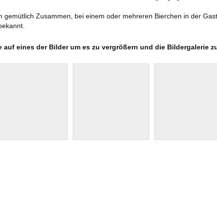
 gemütlich Zusammen, bei einem oder mehreren Bierchen in der Gasts
ARCHIV 2018
AUSGABE 03 – JANU
 bekannt.
ARCHIV 2017
AUSGABE 02 – JULI 
e auf eines der Bilder um es zu vergrößern und die Bildergalerie z
ARCHIV 2016
AUSGABE 01 – FEBRUAR 2018
ARCHIV 2015
ARCHIV 2014
ARCHIV 2013
ARCHIV 2012
ND ÄLTER