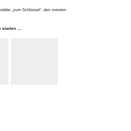
tätte „zum Schlüssel“, den meisten
AR 2019
2018
u starten …