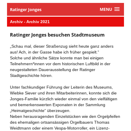
MENU
Ratinger Jonges
Archiv - Archiv 2021
Ratinger Jonges besuchen Stadtmuseum
„Schau mal, dieser Straßenzug sieht heute ganz anders
aus! Ach, in der Gasse habe ich früher gespielt.“
Solche und ähnliche Sätze konnte man bei einigen
Teilnehmern*innen vor dem historischen Luftbild in der
neugestalteten Dauerausstellung der Ratinger
Stadtgeschichte hören.
Unter fachkundiger Führung der Leiterin des Museums,
Wiebke Siever und ihren Mitarbeiterinnen, konnte sich die
Jonges-Familie kürzlich wieder einmal von den vielfältigen
und bemerkenswerten Exponaten in der Sammlung
„Heimatgeschichte“ überzeugen.
Neben herausragenden Einzelstücken wie den Orgelpfeifen
des ehemaligen ortsansässigen Orgelbauers Thomas
Weidtmann oder einem Vespa-Motorroller, ein Lizenz-