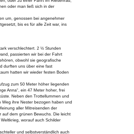
en, oder zu einer Fahrt im Riesenrad,
en oder man ließ sich in der
rten um, genossen bei angenehmer
etzt, bis es für alle Zeit war, ins
tark verschlechtert. 2 ½ Stunden
and, passierten wir bei der Fahrt
ehören, obwohl sie geografische
d durften uns über eine fast
 kaum hatten wir wieder festen Boden
Aufzug zum 50 Meter höher liegenden
nge Anna“, ein 47 Meter hoher, frei
küste. Neben den Trottellummen und
em Weg ihre Nester bezogen haben und
Meinung aller Mitreisenden der
r auf dem grünen Bewuchs. Die leicht
 Weltkrieg, worauf auch Schilder
chteller und selbstverständlich auch