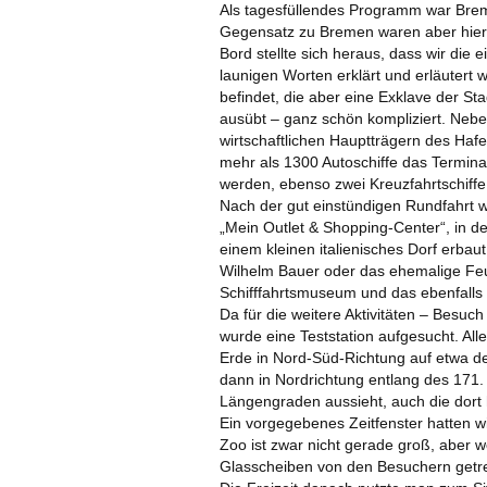
Als tagesfüllendes Programm war Brem
Gegensatz zu Bremen waren aber hier 
Bord stellte sich heraus, dass wir die
launigen Worten erklärt und erläutert
befindet, die aber eine Exklave der St
ausübt – ganz schön kompliziert. Neb
wirtschaftlichen Hauptträgern des Hafe
mehr als 1300 Autoschiffe das Termina
werden, ebenso zwei Kreuzfahrtschiffe
Nach der gut einstündigen Rundfahrt w
„Mein Outlet & Shopping-Center“, in de
einem kleinen italienisches Dorf erbau
Wilhelm Bauer oder das ehemalige Feu
Schifffahrtsmuseum und das ebenfalls
Da für die weitere Aktivitäten – Besuc
wurde eine Teststation aufgesucht. All
ARCHIV 2011 U
Erde in Nord-Süd-Richtung auf etwa d
dann in Nordrichtung entlang des 171. 
Längengraden aussieht, auch die dort
Ein vorgegebenes Zeitfenster hatten 
Zoo ist zwar nicht gerade groß, aber 
Glasscheiben von den Besuchern getre