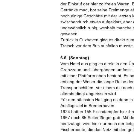
der Einkauf der hier zollfreien Waren.
Getränke mag, bot seine Freimenge eb
noch einige Geschäfte mit der letzten 
zwischendurch etwas aufgeklart, aber 
ungewöhnlich ruhig, weshalb manche da
gewesen.
Zurück in Cuxhaven ging es direkt zu
Tratsch vor dem Bus ausfallen musste.
6.6. (Sonntag)
Vom Hotel aus ging es direkt in den Üb
Grenzzaun und -übergängen umfasst. U
mit einer Plattform oben besteht. Es b
entlang der Weser die lange Reihe der 
Transportschiffen. Vor einem die noc
altersbedingt abgerissen wird.
Für den nächsten Halt ging es dann in
Ausflugsziel in Bremerhaven.
1924 hatten 155 Fischdampfer hier ihr
1967 noch 85 Seitenfänger gab. Mit d
heutzutage wird hier nur noch der tief
Fischerboote, die das Netz mit den gef