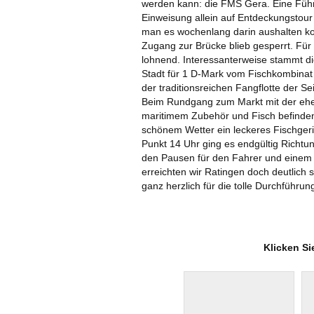
werden kann: die FMS Gera. Eine Führu
Einweisung allein auf Entdeckungstour
man es wochenlang darin aushalten ko
Zugang zur Brücke blieb gesperrt. Für
lohnend. Interessanterweise stammt d
Stadt für 1 D-Mark vom Fischkombinat R
der traditionsreichen Fangflotte der S
Beim Rundgang zum Markt mit der ehem
maritimem Zubehör und Fisch befinden,
schönem Wetter ein leckeres Fischgeri
Punkt 14 Uhr ging es endgültig Richtu
den Pausen für den Fahrer und einem 
erreichten wir Ratingen doch deutlich
ganz herzlich für die tolle Durchführu
Klicken Si