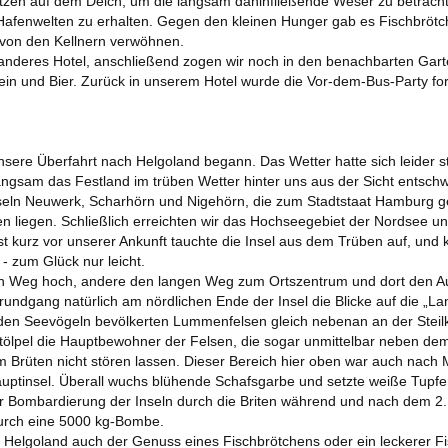
tzen auf dem Deich, um die langsam dahinfließende Weser zu betracht
Hafenwelten zu erhalten. Gegen den kleinen Hunger gab es Fischbrötch
von den Kellnern verwöhnen.
 anderes Hotel, anschließend zogen wir noch in den benachbarten Ga
und Bier. Zurück in unserem Hotel wurde die Vor-dem-Bus-Party fortges
sere Überfahrt nach Helgoland begann. Das Wetter hatte sich leider s
angsam das Festland im trüben Wetter hinter uns aus der Sicht entschw
seln Neuwerk, Scharhörn und Nigehörn, die zum Stadtstaat Hamburg g
n liegen. Schließlich erreichten wir das Hochseegebiet der Nordsee un
st kurz vor unserer Ankunft tauchte die Insel aus dem Trüben auf, und
- zum Glück nur leicht.
eilen Weg hoch, andere den langen Weg zum Ortszentrum und dort den 
rundgang natürlich am nördlichen Ende der Insel die Blicke auf die „La
den Seevögeln bevölkerten Lummenfelsen gleich nebenan an der Steil
ölpel die Hauptbewohner der Felsen, die sogar unmittelbar neben d
m Brüten nicht stören lassen. Dieser Bereich hier oben war auch nach 
uptinsel. Überall wuchs blühende Schafsgarbe und setzte weiße Tupfe
er Bombardierung der Inseln durch die Briten während und nach dem 2.
durch eine 5000 kg-Bombe.
 Helgoland auch der Genuss eines Fischbrötchens oder ein leckerer Fis