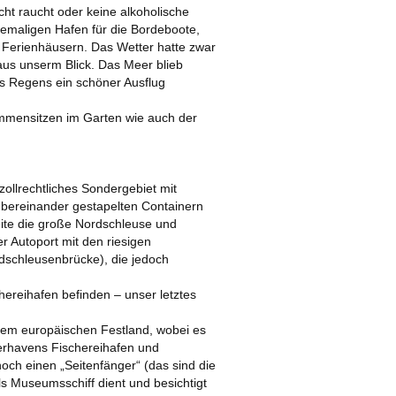
cht raucht oder keine alkoholische
emaligen Hafen für die Bordeboote,
n Ferienhäusern. Das Wetter hatte zwar
aus unserm Blick. Das Meer blieb
es Regens ein schöner Ausflug
ammensitzen im Garten wie auch der
zollrechtliches Sondergebiet mit
übereinander gestapelten Containern
Seite die große Nordschleuse und
r Autoport mit den riesigen
dschleusenbrücke), die jedoch
ereihafen befinden – unser letztes
 dem europäischen Festland, wobei es
erhavens Fischereihafen und
noch einen „Seitenfänger“ (das sind die
ls Museumsschiff dient und besichtigt