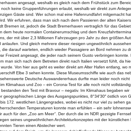
erhaven angesagt, weshalb es gleich nach dem Frühstück zum Bereich
noch keine Gruppenführungen erlaubt, weshalb wir direkt zum Anleger 
ARCHIV 2018
AUSGABE 03 – JANU
 einzigen Gäste sind. Wer schon mal eine Hafenrundfahrt mitgemacht hat
 wird. Wir erfuhren, dass man sich nach dem Passieren der alten Kais
ARCHIV 2017
AUSGABE 02 – JULI 
adt Bremen ist, jedoch die Stadt Bremerhaven vertraglich für das Gebi
en dem heute normalen Containerumschlag und dem Kreuzfahrtterminal
ARCHIV 2016
AUSGABE 01 – FEBRUAR 2018
ns, der mit über 2,3 Millionen Fahrzeugen pro Jahr zu den größten Auto
l anlaufen. Und gleich mehrere dieser riesigen ungewöhnlich aussehe
ARCHIV 2015
, die darauf warteten, endlich wieder Passagiere an Bord nehmen zu d
ar Freizeit angesagt, die jeder nach seinem Gusto verbringen konnte. 
ARCHIV 2014
m man sich nach dem Betreten direkt nach Italien versetzt fühlt, da h
t wurde. Von hier aus geht es weiter direkt am Alter Hafen entlang, wo
ARCHIV 2013
erschiff Elbe 3 sehen konnte. Diese Museumsschiffe wie auch das n
 sehenswerte Deutsche Auswandererhaus durfte man leider noch nicht 
ARCHIV 2012
h im Klimahaus und Zoo – ein Corona-Test für alle noch nicht vollständ
e bestanden den Test mit Bravour – negativ. Im Klimahaus begaben wir 
ND ÄLTER
er geographischen Länge des Ausgangspunktes, 8°34′30″ östlich von 
bis 172. westlichen Längengrades, wobei es nicht nur viel zu sehen gab
 herrschenden Temperaturen konnte man erfühlen – ein sehr lohnensw
wir auch für den „Zoo am Meer“. Der durch die im NDR gezeigte Fern
wegen seines ungewöhnlichen Architekturkonzeptes mit der künstlichen
nnten Tieren einen Abstecher wert.