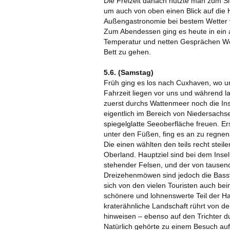
Die Freizeit danach nutzte man zum Si
um auch von oben einen Blick auf die 
Außengastronomie bei bestem Wetter 
Zum Abendessen ging es heute in ein
Temperatur und netten Gesprächen Wein 
Bett zu gehen.
5.6. (Samstag)
Früh ging es los nach Cuxhaven, wo un
Fahrzeit liegen vor uns und während l
zuerst durchs Wattenmeer noch die In
eigentlich im Bereich von Niedersachse
spiegelglatte Seeoberfläche freuen. Er
unter den Füßen, fing es an zu regnen 
Die einen wählten den teils recht st
Oberland. Hauptziel sind bei dem Insel
stehender Felsen, und der von tausen
Dreizehenmöwen sind jedoch die Basst
sich von den vielen Touristen auch bei
schönere und lohnenswerte Teil der Ha
kraterähnliche Landschaft rührt von d
hinweisen – ebenso auf den Trichter 
Natürlich gehörte zu einem Besuch auf