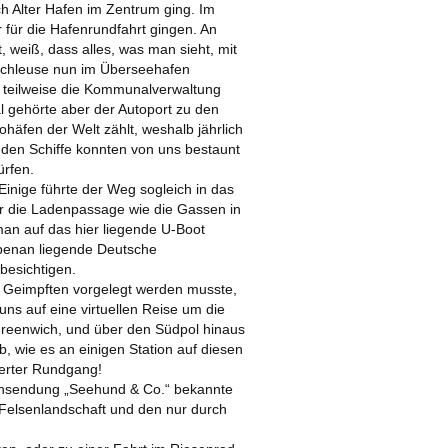
 Alter Hafen im Zentrum ging. Im
für die Hafenrundfahrt gingen. An
AR 2019
, weiß, dass alles, was man sieht, mit
erschleuse nun im Überseehafen
2018
et teilweise die Kommunalverwaltung
 gehörte aber der Autoport zu den
häfen der Welt zählt, weshalb jährlich
nden Schiffe konnten von uns bestaunt
ürfen.
Einige führte der Weg sogleich in das
ier die Ladenpassage wie die Gassen in
 man auf das hier liegende U-Boot
ebenan liegende Deutsche
besichtigen.
ig Geimpften vorgelegt werden musste,
uns auf eine virtuellen Reise um die
Greenwich, und über den Südpol hinaus
, wie es an einigen Station auf diesen
erter Rundgang!
sehsendung „Seehund & Co.“ bekannte
 Felsenlandschaft und den nur durch