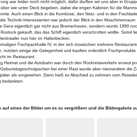
ng war leider noch nicht möglich, dafür durften wir uns aber in Grup
 über wie unter Deck begeben, dabei die engen Kabinen für die Mannsc
nnte. Auch einen Blick in die Kombüse, den Netz- und in den Fischla
 die Technik-Interessierten war jedoch der Blick in den Maschinenrau
ie Gera eigentlich gar nicht aus Bremerhaven, sondern wurde 1990 noc
ostock gekauft, das das Schiff eigentlich verschrotten wollte. Somit l
eitentrawler nun hier im Hafenbecken.
aligen Fischpackhalle IV, in der sich inzwischen mehrere Restaurant
 nutzten einige die Gelegenheit und kauften ordentlich Fischprodukte
cht im Restaurant.
ng Heimat und die Autobahn war durch den Rückreiseverkehr erneut pr
Geburtstagsschnäpschen bei einer Rast wurde aber niemandem die Zei
 später als vorgesehen. Dann hieß es Abschied zu nehmen vom Reiseleit
ng bedankten.
e auf eines der Bilder um es zu vergrößern und die Bildergalerie z