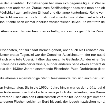
 Bei den erlaubten Höchstmengen half man sich gegenseitig aus: Wer ni
en dem anderen an. Zurück zum Schiffsanleger passierte man den eh
Möglichkeit zum zollfreien Einkauf und die lange kunterbunte Reihe vo
die Sicht war immer noch dunstig und so entschwand die Insel schnell 
s Erlebte noch einmal innerlich vorüberziehen ließen. Es war trotz d
m Abendessen. Inzwischen goss es heftig, sodass das gemütliche Zus
erseehafen, der zur Stadt Bremen gehört, aber auch als Freihafen ein 
nser erstes Tagesziel war der Container-Aussichtsturm, der nur aus 
ot sich eine tolle Übersicht über das gesamte Gelände: Auf der einen 
Kräne des Containerterminals, auf der anderen Seite etwas entfernt de
h aus den 1930er-Jahren stammende Eisenbahn-/Auto-Drehbrücke (Nor
 die ehemals eigenständige Stadt Geestemünde, wo sich auch der Fisch
en Heimathafen. Bis in die 1960er-Jahre hinein war es der größte auf
em Aufkommen der Fabrikschiffe sank jedoch die Bedeutung von Brem
gefrorene Fisch aus den Fabrikschiffen verarbeitet. Aber es gibt immer 
angenen Fischen seitlich an Bord hieven), der jedoch inzwischen nur a