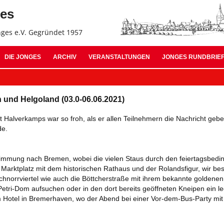
Z
ges
In
s
nges e.V. Gegründet 1957
Jonges Suche:
DIE JONGES
ARCHIV
VERANSTALTUNGEN
JONGES RUNDBRIE
ARCHIV 2026
AUSGABE 11 – OKTO
 und Helgoland (03.0-06.06.2021)
ARCHIV 2025
AUSGABE 10 – NOVE
t Halverkamps war so froh, als er allen Teilnehmern die Nachricht geb
ARCHIV 2024
AUSGABE 09 – JULI 
de.
ARCHIV 2023
AUSGABE 08 – OKTO
mmung nach Bremen, wobei die vielen Staus durch den feiertagsbeding
ARCHIV 2022
AUSGABE 07 – SEPT
 Marktplatz mit dem historischen Rathaus und der Rolandsfigur, wir b
hnorrviertel wie auch die Böttcherstraße mit ihrem bekannte goldenen 
ARCHIV 2021
AUSGABE 06 – JANU
Petri-Dom aufsuchen oder in den dort bereits geöffneten Kneipen ein l
m Hotel in Bremerhaven, wo der Abend bei einer Vor-dem-Bus-Party mit
ARCHIV 2020
AUSGABE 05 – SEPT
ARCHIV 2019
AUSGABE 04 – MÄRZ