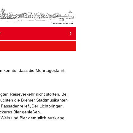
um
halt
pringen
F
?
BER 2023
MBER 2022
en konnte, dass die Mehrtagesfahrt
2022
BER 2021
ten Reiseverkehr nicht störten. Bei
EMBER 2020
esuchten die Bremer Stadtmusikanten
Fassadenrelief „Der Lichtbringer“.
AR 2020
eckeres Bier genießen.
 Wein und Bier gemütlich ausklang.
EMBER 2019
 2019