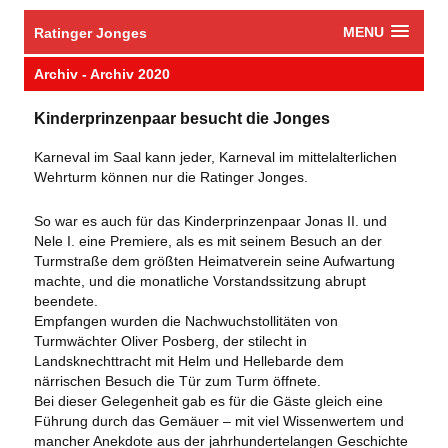
MENU
Ratinger Jonges
​Archiv - Archiv 2020
​Kinderprinzenpaar besucht die Jonges
​Karneval im Saal kann jeder, Karneval im mittelalterlichen
Wehrturm können nur die Ratinger Jonges.
So war es auch für das Kinderprinzenpaar Jonas II. und
Nele I. eine Premiere, als es mit seinem Besuch an der
Turmstraße dem größten Heimatverein seine Aufwartung
machte, und die monatliche Vorstandssitzung abrupt
beendete.
Empfangen wurden die Nachwuchstollitäten von
Turmwächter Oliver Posberg, der stilecht in
Landsknechttracht mit Helm und Hellebarde dem
närrischen Besuch die Tür zum Turm öffnete.
Bei dieser Gelegenheit gab es für die Gäste gleich eine
Führung durch das Gemäuer – mit viel Wissenwertem und
mancher Anekdote aus der jahrhundertelangen Geschichte