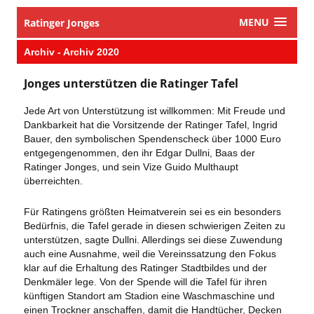
MENU
Ratinger Jonges
​Archiv - Archiv 2020
​Jonges unterstützen die Ratinger Tafel
​Jede Art von Unterstützung ist willkommen: Mit Freude und
Dankbarkeit hat die Vorsitzende der Ratinger Tafel, Ingrid
Bauer, den symbolischen Spendenscheck über 1000 Euro
entgegengenommen, den ihr Edgar Dullni, Baas der
Ratinger Jonges, und sein Vize Guido Multhaupt
überreichten.
Für Ratingens größten Heimatverein sei es ein besonders
Bedürfnis, die Tafel gerade in diesen schwierigen Zeiten zu
unterstützen, sagte Dullni. Allerdings sei diese Zuwendung
auch eine Ausnahme, weil die Vereinssatzung den Fokus
klar auf die Erhaltung des Ratinger Stadtbildes und der
Denkmäler lege. Von der Spende will die Tafel für ihren
künftigen Standort am Stadion eine Waschmaschine und
einen Trockner anschaffen, damit die Handtücher, Decken