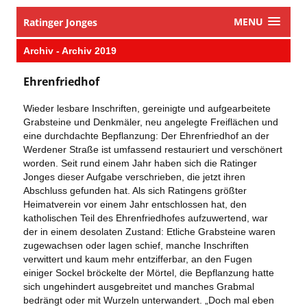
MENU
Ratinger Jonges
Archiv - Archiv 2019
Ehrenfriedhof
Wieder lesbare Inschriften, gereinigte und aufgearbeitete
Grabsteine und Denkmäler, neu angelegte Freiflächen und
eine durchdachte Bepflanzung: Der Ehrenfriedhof an der
Werdener Straße ist umfassend restauriert und verschönert
worden. Seit rund einem Jahr haben sich die Ratinger
Jonges dieser Aufgabe verschrieben, die jetzt ihren
Abschluss gefunden hat. Als sich Ratingens größter
Heimatverein vor einem Jahr entschlossen hat, den
katholischen Teil des Ehrenfriedhofes aufzuwertend, war
der in einem desolaten Zustand: Etliche Grabsteine waren
zugewachsen oder lagen schief, manche Inschriften
verwittert und kaum mehr entzifferbar, an den Fugen
einiger Sockel bröckelte der Mörtel, die Bepflanzung hatte
sich ungehindert ausgebreitet und manches Grabmal
bedrängt oder mit Wurzeln unterwandert. „Doch mal eben