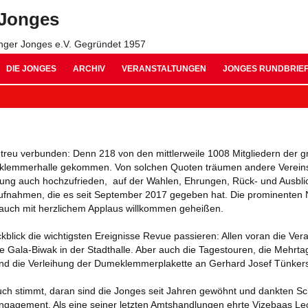
 Jonges
inger Jonges e.V. Gegründet 1957
Jonges Suche:
DIE JONGES
ARCHIV
VERANSTALTUNGEN
JONGES RUNDBRIE
ARCHIV 2026
AUSGABE 11 – OKTO
ARCHIV 2025
AUSGABE 10 – NOVE
n treu verbunden: Denn 218 von den mittlerweile 1008 Mitgliedern der 
ARCHIV 2024
AUSGABE 09 – JULI 
klemmerhalle gekommen. Von solchen Quoten träumen andere Vereins
g auch hochzufrieden, auf der Wahlen, Ehrungen, Rück- und Ausblick
ARCHIV 2023
AUSGABE 08 – OKTO
aufnahmen, die es seit September 2017 gegeben hat. Die prominenten
auch mit herzlichem Applaus willkommen geheißen.
ARCHIV 2022
AUSGABE 07 – SEPT
blick die wichtigsten Ereignisse Revue passieren: Allen voran die Ver
ARCHIV 2021
AUSGABE 06 – JANU
e Gala-Biwak in der Stadthalle. Aber auch die Tagestouren, die Mehrta
nd die Verleihung der Dumeklemmerplakette an Gerhard Josef Tünkers
ARCHIV 2020
AUSGABE 05 – SEPT
auch stimmt, daran sind die Jonges seit Jahren gewöhnt und dankten S
ARCHIV 2019
AUSGABE 04 – MÄRZ
Engagement. Als eine seiner letzten Amtshandlungen ehrte Vizebaas 