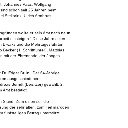
hrt: Johannes Paas, Wolfgang
AR 2019
sind schon seit 25 Jahren beim
 Stellbrink, Ulrich Armbrust,
2018
rsgründen wollte er sein Amt nach neun
rbeit einsteigen.“ Diese Jahre seien
en Biwaks und die Mehrtagesfahrten,
Becker (1. Schriftführer), Matthias
ein mit der Ehrennadel der Jonges
Dr. Edgar Dullni. Der 64-Jährige
deren ausgeschiedenen
dreas Berndt (Beisitzer) gewählt, 2.
 Amt bestätigt.
n Stand: Zum einen soll die
rung der sehr alten, zum Teil maroden
 fünfstelligen Betrag unterstützt,