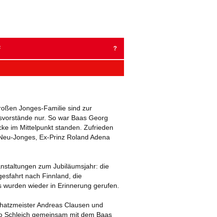
Zum
Inhalt
springen
F
?
BER 2023
MBER 2022
großen Jonges-Familie sind zur
2022
vorstände nur. So war Baas Georg
e im Mittelpunkt standen. Zufrieden
BER 2021
 Neu-Jonges, Ex-Prinz Roland Adena
EMBER 2020
anstaltungen zum Jubiläumsjahr: die
AR 2020
gesfahrt nach Finnland, die
 wurden wieder in Erinnerung gerufen.
EMBER 2019
chatzmeister Andreas Clausen und
 2019
Leo Schleich gemeinsam mit dem Baas