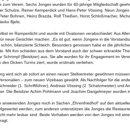
ue zum Verein. Sechs Jonges wurden für 40-jährige Mitgliedschaft gee
ARCHIV 2018
AUSGABE 03 – JANU
ter Schulze, Reiner Kemperdick und Hans-Peter Vössing. Neun Jonges 
Peter Bohnen, Heinz Brazda, Rolf Theißen, Horst Schloßmacher, Michael
ARCHIV 2017
AUSGABE 02 – JULI 
vko Bjelic.
ARCHIV 2016
AUSGABE 01 – FEBRUAR 2018
lbst im Rampenlicht und wurde mit Ovationen verabschiedet: Aus Alte
 für neue Gesichter machen. „Es ist gut, wenn Jüngere in die Vorstandsa
ARCHIV 2015
chön, bilanzierte Schleich. Besonders genossen habe er die jährlich
te. Mit ihm schieden aus dem Vorstand auch der schwer erkrankte Theo 
ARCHIV 2014
r Schrimpf (Beisitzer) aus. Sie alle wurden für ihr Engagement im Ver
v des Dicken Turms ziert, wurde erstmals verliehen.
ARCHIV 2013
g wird sich ab sofort an einen neuen Stellvertreter gewöhnen müssen: 
ARCHIV 2012
 Personalien – zum neuen Vizebaas gewählt. Als Nachfolger für die an
chneider (1. Schriftführer), Andreas Vössing (2. Schatzmeister) und An
ND ÄLTER
auer. Die Beisitzer Achim Pohlmann und Joachim Dangelmeyer wurden im
ie anwesenden Jonges noch in Sachen „Ehrenfriedhof“ auf den aktuelle
fgewertet werden, zum anderen unterstützen die Jonges die Restaurie
nicht mehr lesbar sind. Beide Vorhaben werden von den Jonges mit einem
ragt.