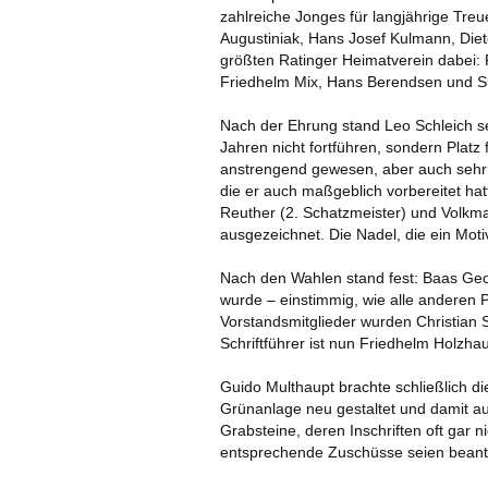
zahlreiche Jonges für langjährige Tre
Augustiniak, Hans Josef Kulmann, Die
größten Ratinger Heimatverein dabei: 
Friedhelm Mix, Hans Berendsen und Sla
Nach der Ehrung stand Leo Schleich se
Jahren nicht fortführen, sondern Platz
anstrengend gewesen, aber auch sehr s
die er auch maßgeblich vorbereitet hat
Reuther (2. Schatzmeister) und Volkma
ausgezeichnet. Die Nadel, die ein Moti
Nach den Wahlen stand fest: Baas Geor
wurde – einstimmig, wie alle anderen
Vorstandsmitglieder wurden Christian S
ARCHIV 2011 U
Schriftführer ist nun Friedhelm Holzh
Guido Multhaupt brachte schließlich d
Grünanlage neu gestaltet und damit au
Grabsteine, deren Inschriften oft gar 
entsprechende Zuschüsse seien beant