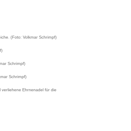
iche. (Foto: Volkmar Schrimpf)
f)
kmar Schrimpf)
lkmar Schrimpf)
 verliehene Ehrnenadel für die