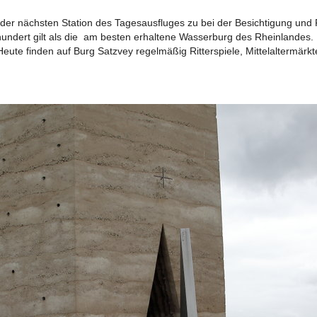
 der nächsten Station des Tagesausfluges zu bei der Besichtigung und
ARCHIV 2018
AUSGABE 03 – JANU
undert gilt als die am besten erhaltene Wasserburg des Rheinlandes. 
Heute finden auf Burg Satzvey regelmäßig Ritterspiele, Mittelaltermärk
ARCHIV 2017
AUSGABE 02 – JULI 
ARCHIV 2016
AUSGABE 01 – FEBRUAR 2018
ARCHIV 2015
ARCHIV 2014
ARCHIV 2013
ARCHIV 2012
ND ÄLTER