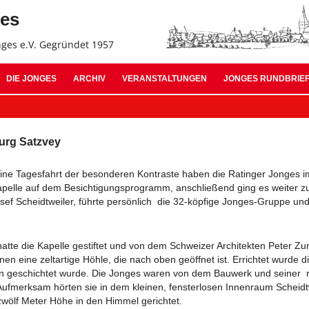
Z
ges
In
s
nges e.V. Gegründet 1957
Jonges Suche:
DIE JONGES
ARCHIV
VERANSTALTUNGEN
JONGES RUNDBRIE
ARCHIV 2026
AUSGABE 11 – OKTO
ARCHIV 2025
AUSGABE 10 – NOVE
Burg Satzvey
ARCHIV 2024
AUSGABE 09 – JULI 
: Eine Tagesfahrt der besonderen Kontraste haben die Ratinger Jonges
apelle auf dem Besichtigungsprogramm, anschließend ging es weiter zu
ARCHIV 2023
AUSGABE 08 – OKTO
ef Scheidtweiler, führte persönlich die 32-köpfige Jonges-Gruppe und
ARCHIV 2022
AUSGABE 07 – SEPT
atte die Kapelle gestiftet und von dem Schweizer Architekten Peter Z
ARCHIV 2021
AUSGABE 06 – JANU
nnen eine zeltartige Höhle, die nach oben geöffnet ist. Errichtet wurde
 geschichtet wurde. Die Jonges waren von dem Bauwerk und seiner m
ARCHIV 2020
AUSGABE 05 – SEPT
 Aufmerksam hörten sie in dem kleinen, fensterlosen Innenraum Scheidt
zwölf Meter Höhe in den Himmel gerichtet.
ARCHIV 2019
AUSGABE 04 – MÄRZ