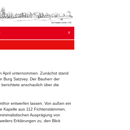
um
halt
pringen
F
?
BER 2023
MBER 2022
2022
 im April unternommen. Zunächst stand
r Burg Satzvey. Der Bauherr der
BER 2021
 berichtete anschaulich über die
EMBER 2020
umthor entwerfen lassen. Von außen ein
AR 2020
 die Kapelle aus 112 Fichtenstämmen,
inimalistischen Ausprägung von
EMBER 2019
weilers Erklärungen zu, den Blick
 2019