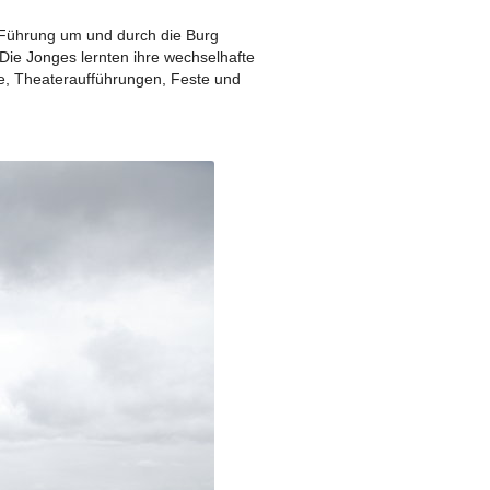
 Führung um und durch die Burg
AR 2019
Die Jonges lernten ihre wechselhafte
te, Theateraufführungen, Feste und
2018