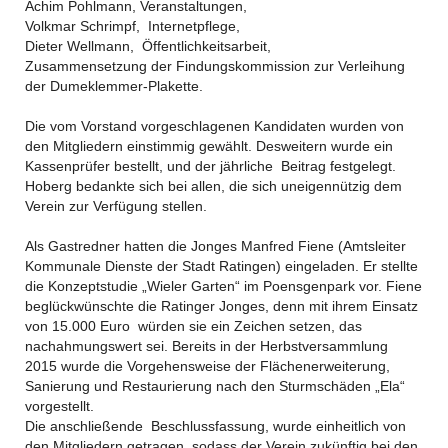
Achim Pohlmann, Veranstaltungen,
Volkmar Schrimpf, Internetpflege,
Dieter Wellmann, Öffentlichkeitsarbeit,
​Zusammensetzung der Findungskommission zur Verleihung
der Dumeklemmer-Plakette.
Die vom Vorstand vorgeschlagenen Kandidaten wurden von
den Mitgliedern einstimmig gewählt. Desweitern wurde ein
Kassenprüfer bestellt, und der jährliche Beitrag festgelegt.
Hoberg bedankte sich bei allen, die sich uneigennützig dem
Verein zur Verfügung stellen.
Als Gastredner hatten die Jonges Manfred Fiene (Amtsleiter
Kommunale Dienste der Stadt Ratingen) eingeladen. Er stellte
die Konzeptstudie „Wieler Garten“ im Poensgenpark vor. Fiene
beglückwünschte die Ratinger Jonges, denn mit ihrem Einsatz
von 15.000 Euro würden sie ein Zeichen setzen, das
nachahmungswert sei. Bereits in der Herbstversammlung
2015 wurde die Vorgehensweise der Flächenerweiterung,
Sanierung und Restaurierung nach den Sturmschäden „Ela“
vorgestellt.
Die anschließende Beschlussfassung, wurde einheitlich von
den Mitgliedern getragen, sodass der Verein zukünftig bei den