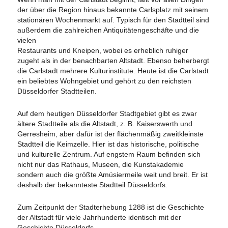
der über die Region hinaus bekannte Carlsplatz mit seinem
stationären Wochenmarkt auf. Typisch für den Stadtteil sind
außerdem die zahlreichen Antiquitätengesc
häfte und die
vielen
Restaurants und Kneipen, wobei es erheblich ruhiger
zugeht als in der benachbarten Altstadt. Ebenso beherbergt
die Carlstadt mehrere Kulturinstitute. Heute ist die Carlstadt
ein beliebtes Wohngebiet und gehört zu den reichsten
Düsseldorfer Stadtteilen.
Auf dem heutigen Düsseldorfer Stadtgebiet gibt es zwar
ältere Stadtteile als die Altstadt, z. B. Kaiserswerth und
Gerresheim, aber dafür ist der flächenmäßig zweitkleinste
Stadtteil die Keimzelle. Hier ist das historische, politische
und kulturelle Zentrum. Auf engstem Raum befinden sich
nicht nur das Rathaus, Museen, die Kunstakademie
sondern auch die größte Amüsiermeile weit und breit. Er ist
deshalb der bekannteste Stadtteil Düsseldorfs.
Zum Zeitpunkt der Stadterhebung 1288 ist die Geschichte
der Altstadt für viele Jahrhunderte identisch mit der
Geschichte Düsseldorfs.