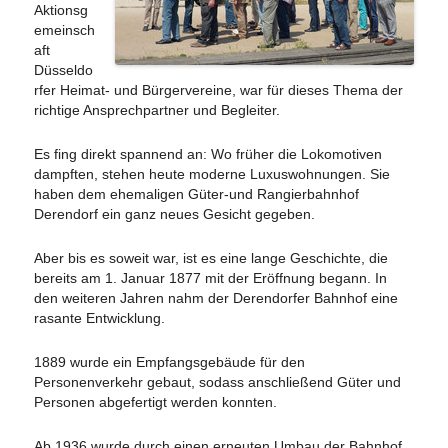
Aktionsg
emeinsch
aft
Düsseldo
rfer Heimat- und Bürgervereine, war für dieses Thema der
richtige Ansprechpartner und Begleiter.
Es fing direkt spannend an: Wo früher die Lokomotiven
dampften, stehen heute moderne Luxuswohnungen. Sie
haben dem ehemaligen Güter-und Rangierbahnhof
Derendorf ein ganz neues Gesicht gegeben.
Aber bis es soweit war, ist es eine lange Geschichte, die
bereits am 1. Januar 1877 mit der Eröffnung begann. In
den weiteren Jahren nahm der Derendorfer Bahnhof eine
rasante Entwicklung.
1889 wurde ein Empfangsgebäude für den
Personenverkehr gebaut, sodass anschließend Güter und
Personen abgefertigt werden konnten.
Ab 1936 wurde durch einen erneuten Umbau der Bahnhof