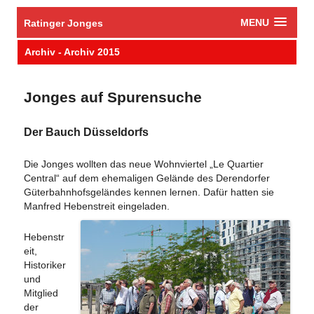
MENU
Ratinger Jonges
Archiv - Archiv 2015
Jonges auf Spurensuche
Der Bauch Düsseldorfs
Die Jonges wollten das neue Wohnviertel „Le Quartier
Central“ auf dem ehemaligen Gelände des Derendorfer
Güterbahnhofsgeländes kennen lernen. Dafür hatten sie
Manfred Hebenstreit eingeladen.
Hebenstr
eit,
Historiker
und
Mitglied
der