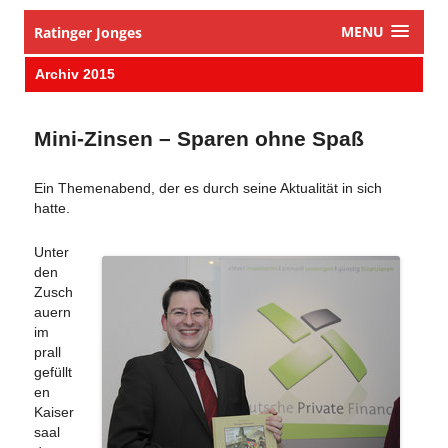
MENU
Ratinger Jonges
Archiv 2015
Mini-Zinsen – Sparen ohne Spaß
Ein Themenabend, der es durch seine Aktualität in sich
hatte.
Unter
den
Zusch
auern
im
prall
gefüllt
en
Kaiser
saal