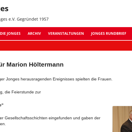
Z
ges
In
s
nges e.V. Gegründet 1957
Jonges Suche:
DIE JONGES
ARCHIV
VERANSTALTUNGEN
JONGES RUNDBRIEF
ARCHIV 2026
AUSGABE 11 – OKTOBER
ARCHIV 2025
AUSGABE 10 – NOVEMBE
ür Marion Höltermann
ARCHIV 2024
AUSGABE 09 – JULI 2022
nger Jonges herausragenden Ereignisses spielten die Frauen.
ARCHIV 2023
AUSGABE 08 – OKTOBER
, die Feierstunde zur
ARCHIV 2022
AUSGABE 07 – SEPTEMB
e“
ARCHIV 2021
AUSGABE 06 – JANUAR 
ller Gesellschaftsschichten eingefunden und gaben der
ARCHIV 2020
AUSGABE 05 – SEPTEMB
en.
ARCHIV 2019
AUSGABE 04 – MÄRZ 20