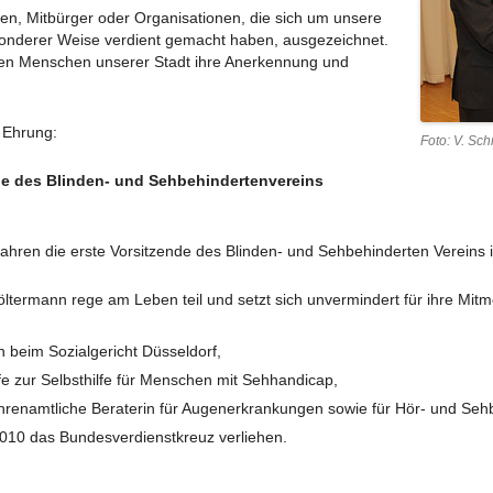
en, Mitbürger oder Organisationen, die sich um unsere
onderer Weise verdient gemacht haben, ausgezeichnet.
ARCHIV 2018
AUSGABE 03 – JANUAR 
den Menschen unserer Stadt ihre Anerkennung und
ARCHIV 2017
AUSGABE 02 – JULI 2018
ARCHIV 2016
AUSGABE 01 – FEBRUAR 2018
 Ehrung:
Foto: V. Sch
ARCHIV 2015
de des Blinden-
und Sehbehindertenvereins
ARCHIV 2014
2 Jahren die erste Vorsitzende des Blinden- und Sehbehinderten Vereins 
ARCHIV 2013
termann rege am Leben teil und setzt sich unvermindert für ihre Mitme
ARCHIV 2012
n beim Sozialgericht Düsseldorf,
 ÄLTER
lfe zur Selbsthilfe für Menschen mit Sehhandicap,
e ehrenamtliche Beraterin für Augenerkrankungen sowie für Hör- und Se
2010 das Bundesverdienstkreuz verliehen.