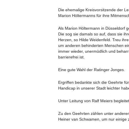
Die ehemalige Kreisvorsitzende der L
Marion Höltermanns für ihre Mitmensc
Als Marion Höltermann in Düsseldorf g
Die sog sie damals so auf, dass sie ih
Herzen, so Hilde Weidenfeld. Treu ihrem
um anderen behinderten Menschen eine 
immer wieder, unermüdlich und beharrl
barrierefrei ist.
Eine gute Wahl der Ratinger Jonges.
Ergriffen bedankte sich die Geehrte f
Handicap in unserer Stadt leichter hab
Unter Leitung von Ralf Meiers begleite
Zu den Geehrten zählen unter anderem
Heiner van Schwamen, um nur einige 