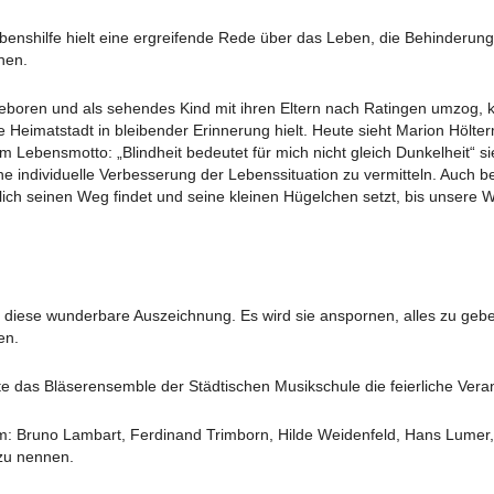
ebenshilfe hielt eine ergreifende Rede über das Leben, die Behinder
hen.
eboren und als sehendes Kind mit ihren Eltern nach Ratingen umzog, 
re Heimatstadt in bleibender Erinnerung hielt. Heute sieht Marion Höl
 Lebensmotto: „Blindheit bedeutet für mich nicht gleich Dunkelheit“ sie
individuelle Verbesserung der Lebenssituation zu vermitteln. Auch bet
ich seinen Weg findet und seine kleinen Hügelchen setzt, bis unsere We
ür diese wunderbare Auszeichnung. Es wird sie anspornen, alles zu geb
en.
te das Bläserensemble der Städtischen Musikschule die feierliche Vera
: Bruno Lambart, Ferdinand Trimborn, Hilde Weidenfeld, Hans Lumer
zu nennen.