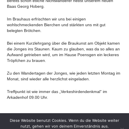
bereits schon etliche Nichtwanderer nebst unserem neuen
Baas Georg Hoberg.
Im Brauhaus erfrischten wir uns bei einigen
wohlschmeckenden Bierchen und stärkten uns mit gut
belegten Brötchen.
​Bei einem Kurzlehrgang über die Braukunst am Objekt kamen
die Jonges ins Staunen. Kaum zu glauben, was da so alles an
Aufwand getrieben wird, um im Hause Poensgen ein leckeres
Tröpfchen zu brauen.
Zu den Wandertagen der Jonges, wie jeden letzten Montag im
Monat, sind wieder alle herzlichst eingeladen.
Treffpunkt ist wie immer das „Verkeshirdendenkmal“ im
Arkadenhof 09.00 Uhr.
Share
Tweet
Diese Website benutzt Cookies. Wenn du die Website weiter
nutzt, gehen wir von deinem Einverständnis aus.