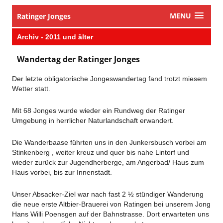
MENU
Ratinger Jonges
​Archiv - 2011 und älter
​Wandertag der Ratinger Jonges
Der letzte obligatorische Jongeswandertag fand trotzt miesem
Wetter statt.
Mit 68 Jonges wurde wieder ein Rundweg der Ratinger
Umgebung in herrlicher Naturlandschaft erwandert.
Die Wanderbaase führten uns in den Junkersbusch vorbei am
Stinkenberg , weiter kreuz und quer bis nahe Lintorf und
wieder zurück zur Jugendherberge, am Angerbad/ Haus zum
Haus vorbei, bis zur Innenstadt.
Unser Absacker-Ziel war nach fast 2 ½ stündiger Wanderung
die neue erste Altbier-Brauerei von Ratingen bei unserem Jong
Hans Willi Poensgen auf der Bahnstrasse. Dort erwarteten uns