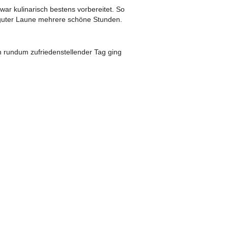
ar kulinarisch bestens vorbereitet. So
2019
i guter Laune mehrere schöne Stunden.
n rundum zufriedenstellender Tag ging