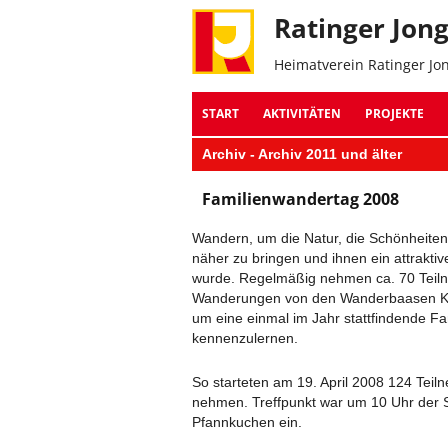
Ratinger Jon
Heimatverein Ratinger Jo
START
AKTIVITÄTEN
PROJEKTE
​Archiv - Archiv 2011 und älter
​Familienwandertag 2008
Wandern, um die Natur, die Schönheite
näher zu bringen und ihnen ein attrakti
wurde. Regelmäßig nehmen ca. 70 Teilne
Wanderungen von den Wanderbaasen Kl
um eine einmal im Jahr stattfindende Fa
kennenzulernen.
So starteten am 19. April 2008 124 Teil
nehmen. Treffpunkt war um 10 Uhr der S
Pfannkuchen ein.