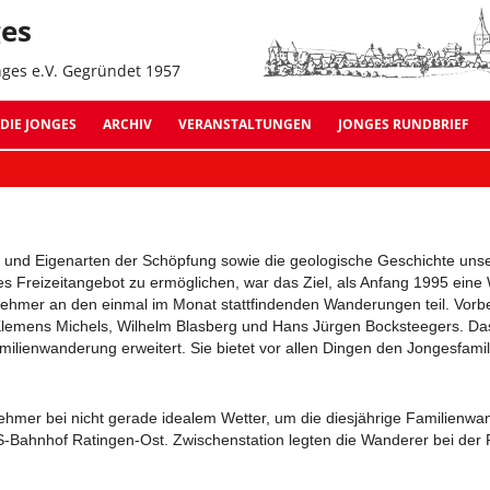
Z
ges
In
s
nges e.V. Gegründet 1957
Jonges Suche:
DIE JONGES
ARCHIV
VERANSTALTUNGEN
JONGES RUNDBRIEF
ARCHIV 2026
AUSGABE 11 – OKTOBER
ARCHIV 2025
AUSGABE 10 – NOVEMBE
n und Eigenarten der Schöpfung sowie die geologische Geschichte uns
ARCHIV 2024
AUSGABE 09 – JULI 2022
ves Freizeitangebot zu ermöglichen, war das Ziel, als Anfang 1995 ei
hmer an den einmal im Monat stattfindenden Wanderungen teil. Vorber
ARCHIV 2023
AUSGABE 08 – OKTOBER
emens Michels, Wilhelm Blasberg und Hans Jürgen Bocksteegers. D
milienwanderung erweitert. Sie bietet vor allen Dingen den Jongesfamil
ARCHIV 2022
AUSGABE 07 – SEPTEMB
ARCHIV 2021
AUSGABE 06 – JANUAR 
nehmer bei nicht gerade idealem Wetter, um die diesjährige Familienwa
-Bahnhof Ratingen-Ost. Zwischenstation legten die Wanderer bei der 
ARCHIV 2020
AUSGABE 05 – SEPTEMB
ARCHIV 2019
AUSGABE 04 – MÄRZ 20