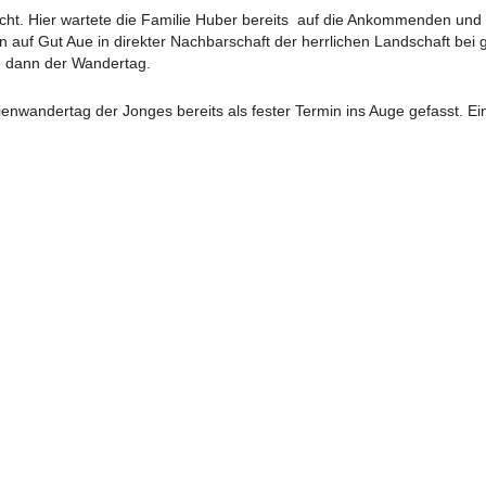
cht. Hier wartete die Familie Huber bereits auf die Ankommenden und w
ARCHIV 2018
AUSGABE 03 – JANUAR 
n auf Gut Aue in direkter Nachbarschaft der herrlichen Landschaft be
e dann der Wandertag.
ARCHIV 2017
AUSGABE 02 – JULI 2018
nwandertag der Jonges bereits als fester Termin ins Auge gefasst. Ei
ARCHIV 2016
AUSGABE 01 – FEBRUAR 2018
ARCHIV 2015
ARCHIV 2014
ARCHIV 2013
ARCHIV 2012
 ÄLTER