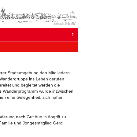
um
halt
pringen
?
 2023
R 2022
erer Stadtumgebung den Mitgliedern
ne Wandergruppe ins Leben gerufen
eitet und begleitet werden die
 2021
as Wanderprogramm wurde inzwischen
ien eine Gelegenheit, sich näher
ER 2020
2020
nderung nach Gut Aue in Angriff zu
Familie und Jongesmitglied Gerd
ER 2019
19