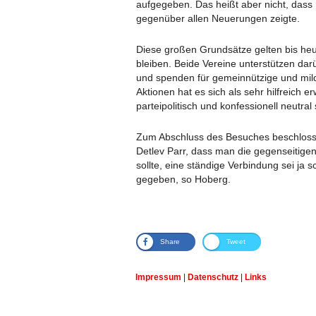
aufgegeben. Das heißt aber nicht, dass 
gegenüber allen Neuerungen zeigte.
Diese großen Grundsätze gelten bis heut
bleiben. Beide Vereine unterstützen dar
und spenden für gemeinnützige und mild
Aktionen hat es sich als sehr hilfreich e
parteipolitisch und konfessionell neutral 
Zum Abschluss des Besuches beschlos
Detlev Parr, dass man die gegenseitige
sollte, eine ständige Verbindung sei ja 
gegeben, so Hoberg.
ARCHIV 2011 U
Share
Tweet
Impressum
|
Datenschutz
|
Links