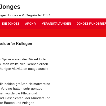
 Jonges
inger Jonges e.V. Gegründet 1957
Jonges Suche:
DIE JONGES
ARCHIV
VERANSTALTUNGEN
JONGES RUNDBRIE
ARCHIV 2026
AUSGABE 11 – OKTO
seldorfer Kollegen
ARCHIV 2025
AUSGABE 10 – NOVE
ARCHIV 2024
AUSGABE 09 – JULI 
r Spitze waren die Düsseldorfer
ARCHIV 2023
AUSGABE 08 – OKTO
s. Man wollte sich kennenlernen
herigen Aktivitäten ausgetauscht
ARCHIV 2022
AUSGABE 07 – SEPT
ARCHIV 2021
AUSGABE 06 – JANU
ie beiden größten Heimatvereine
r Vereine hatten sehr genaue
ARCHIV 2020
AUSGABE 05 – SEPT
inen wurde die Pflege und
nd Geschichten, der Mundart und
ARCHIV 2019
AUSGABE 04 – MÄRZ
cher Bauten und Anlagen