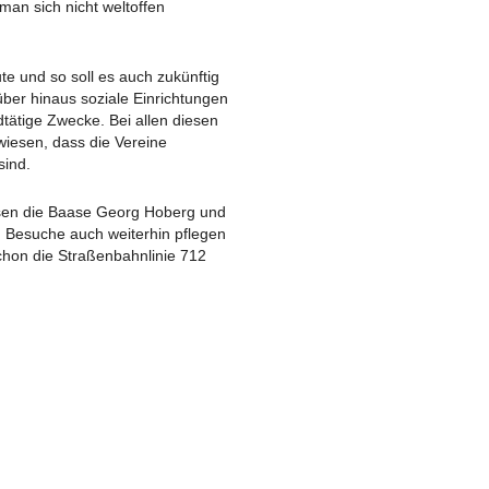
man sich nicht weltoffen
ARCHIV 2018
AUSGABE 03 – JANU
ARCHIV 2017
AUSGABE 02 – JULI 
e und so soll es auch zukünftig
über hinaus soziale Einrichtungen
ARCHIV 2016
AUSGABE 01 – FEBRUAR 2018
tätige Zwecke. Bei allen diesen
rwiesen, dass die Vereine
ARCHIV 2015
sind.
ARCHIV 2014
sen die Baase Georg Hoberg und
n Besuche auch weiterhin pflegen
ARCHIV 2013
schon die Straßenbahnlinie 712
ARCHIV 2012
ND ÄLTER