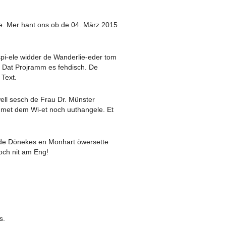
. Mer hant ons ob de 04. März 2015
pi-ele widder de Wanderlie-eder tom
. Dat Projramm es fehdisch. De
Text.
l sesch de Frau Dr. Münster
met dem Wi-et noch uuthangele. Et
t de Dönekes en Monhart öwersette
och nit am Eng!
s.