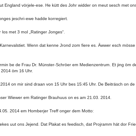
ut England vörjele-ese. He kütt des Johr widder on meut sesch met ons 
ARCHIV 2018
AUSGABE 03 – JANU
ges jeschri-ewe hadde korregiert.
ARCHIV 2017
AUSGABE 02 – JULI 
 los met 3 mol „Ratinger Jonges“.
ARCHIV 2016
AUSGABE 01 – FEBRUAR 2018
ARCHIV 2015
 Karnevalstiet. Wenn dat kenne Jrond zom fiere es. Äwwer esch mösse
ARCHIV 2014
ermin be de Frau Dr. Münster-Schröer em Medienzentrum. Et jing öm de
ARCHIV 2013
. 2014 öm 16 Uhr.
ARCHIV 2012
2014 on mir sind draan von 15 Uhr bes 15:45 Uhr. De Beiträsch on de V
ND ÄLTER
nser Wiewer em Ratinger Brauhuus on es am 21.03. 2014.
14.05. 2014 em Homberjer Treff onger dem Motto:
ekes uut ons Jejend. Dat Plakat es feedisch, dat Projramm hät dor Fri