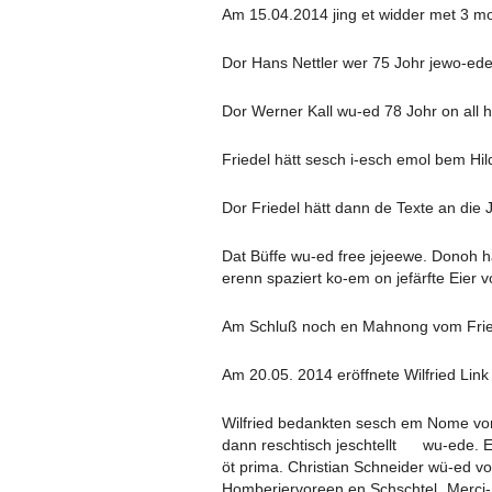
Am 15.04.2014 jing et widder met 3 mo
Dor Hans Nettler wer 75 Johr jewo-ede.
Dor Werner Kall wu-ed 78 Johr on all h
Friedel hätt sesch i-esch emol bem H
Dor Friedel hätt dann de Texte an di
Dat Büffe wu-ed free jejeewe. Donoh 
erenn spaziert ko-em on jefärfte Eier v
Am Schluß noch en Mahnong vom Friedel
Am 20.05. 2014 eröffnete Wilfried Lin
Wilfried bedankten sesch em Nome vom
dann reschtisch jeschtellt wu-ede. E
öt prima. Christian Schneider wü-ed v
Homberjervoreen en Schschtel „Merci