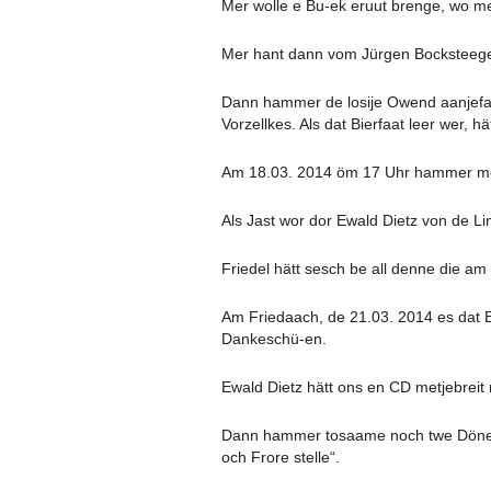
Mer wolle e Bu-ek eruut brenge, wo me
Mer hant dann vom Jürgen Bocksteeger
Dann hammer de losije Owend aanjefan
Vorzellkes. Als dat Bierfaat leer wer,
Am 18.03. 2014 öm 17 Uhr hammer met
Als Jast wor dor Ewald Dietz von de Li
Friedel hätt sesch be all denne die am
Am Friedaach, de 21.03. 2014 es dat E
Dankeschü-en.
Ewald Dietz hätt ons en CD metjebrei
Dann hammer tosaame noch twe Döneke
och Frore stelle“.