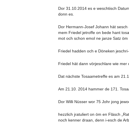
Dor 31.10.2014 es e weschtisch Datum
donn es.
Dor Hermann-Josef Johann hät sesch e
mem Friedel jetroffe on bede hant tos
mot och schon emol ne janze Satz öm ä
Friedel hadden och e Döneken jeschri-
Friedel hät dann vörjeschlare wie mer
Dat nächste Tosaametreffe es am 21.10
Am 21.10. 2014 hammer de 171. Tosaa
Dor Willi Nüsser wor 75 Johr jong je
hezzlich jratuliert on öm en Fläsch „Ra
noch kenner draan, denn i-esch de Arbi