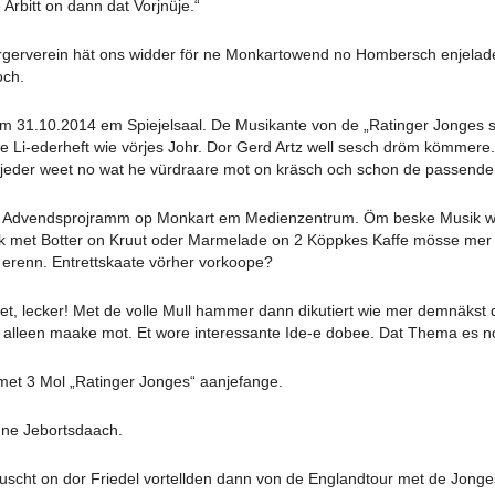
 Arbitt on dann dat Vorjnüje.“
rverein hät ons widder för ne Monkartowend no Hombersch enjelade
och.
 31.10.2014 em Spiejelsaal. De Musikante von de „Ratinger Jonges s
 Li-ederheft wie vörjes Johr. Dor Gerd Artz well sesch dröm kömmere
jeder weet no wat he vürdraare mot on kräsch och schon de passende 
 Advendsprojramm op Monkart em Medienzentrum. Öm beske Musik wel
k met Botter on Kruut oder Marmelade on 2 Köppkes Kaffe mösse mer 
 erenn. Entrettskaate vörher vorkoope?
et, lecker! Met de volle Mull hammer dann dikutiert wie mer demnäks
r alleen maake mot. Et wore interessante Ide-e dobee. Dat Thema es n
met 3 Mol „Ratinger Jonges“ aanjefange.
inne Jebortsdaach.
uscht on dor Friedel vortellden dann von de Englandtour met de Jonge