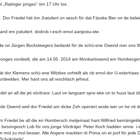
l „Ratinger jonges“ öm 17 Uhr los.
 Dor Friedel hät öm Jratuliert on sesch för dat Fässke Bier on de bele
and em jratuliert. dodrob i-esch emol aanjestu-ete.
ilde on Jürgen Bocksteegers bedankt för de schü-ene Owend mer ons 
e Jonges vordeelt, die am 14.05. 2014 am Monkartowend em Homberger
hät dor Klemens schü-ene Witzkes vohtellt als ob emol dor U-esterha
ordeelden. Mer hant ons all reschtisch jefreut.
 an all die jet vördrare: Laut on langsam spre-eke on to huus laut ü
k de Owend weil dor Friedel am dicke Zeh operiert wode wer un he nit
 Friedel be all die en Hombersch metjemaat hant.Wilfried bemängelden
 besongesch Lob för ons jonge Vördräjer. Peter Koch hadden sinne i-
on mol zu mol besser. Alle Angere mackten öt Prima on et joof för je
-Schokolade“