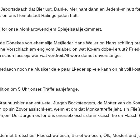
e Jebortsdaach dat Bier uut, Danke. Mer hant dann en Jedenk-minütt fö
es on ons Hematstadt Ratinge jedon hätt.
för onse Monkartowend em Spiejelsaal jekömmert.
 Dönekes von ehemalije Metjlieder Hans Weiler on Hans schilling br
ne Vörschlach am eng vom Jelaber, on wat Ko-em dobe-i eruut? Friede
 schon fassleje wer wat vördreit.All wore domet envorstange.
aach noch ne Musiker de e paar Li-eder spi-ele kann on nit völl kost
tion öm 5 Uhr onser Träffe aanjefange.
auhuusbier aanjestu-ete. Jürgen Bocksteegers, de Motter van de Kom
 op sin Zovorlässischkeet, wenn et öm dat Monkarttreffe jeht, sin Flie
n,on. Dor Jürgen es för ons onersetzlesch. dann kräsch he en Fläsch 
e met Brötsches, Fleeschwu-esch, Blu-et wu-esch, Ölk, Mostert und ju