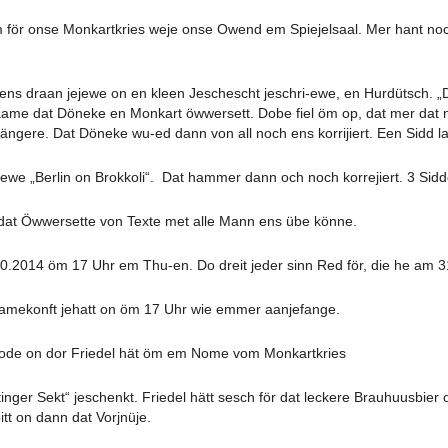
 för onse Monkartkries weje onse Owend em Spiejelsaal. Mer hant noch
ns draan jejewe on en kleen Jeschescht jeschri-ewe, en Hurdütsch. „
aame dat Döneke en Monkart öwwersett. Dobe fiel öm op, dat mer dat 
ngere. Dat Döneke wu-ed dann von all noch ens korrijiert. Een Sidd l
ewe „Berlin on Brokkoli“. Dat hammer dann och noch korrejiert. 3 Sidd
 dat Öwwersette von Texte met alle Mann ens übe könne.
.2014 öm 17 Uhr em Thu-en. Do dreit jeder sinn Red för, die he am 31
mekonft jehatt on öm 17 Uhr wie emmer aanjefange.
woode on dor Friedel hät öm em Nome vom Monkartkries
tinger Sekt“ jeschenkt. Friedel hätt sesch för dat leckere Brauhuusbier
tt on dann dat Vorjnüje.