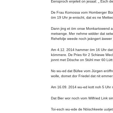
Eensproch enjeleit on jesaat: „ Esch de
De Frau Komossa vom Homberger Bürge
öm 19 Uhr je-enischt, dat es ne Mettw
Dann jing et öm onse Monkartowend am
metsenge. Mer nehme widder dat selwe
Rehefolje weede noch jeängert äwwer 
Am 4.12. 2014 hammer öm 16 Uhr dat
kömmere. De Pries för 2 Schiewe Wec
jonnt met Dösche on Stühl mer 60 Lütt
No wu-ed dat Büfee vom Jürgen eröffn
wolle, domet dor Friedel dat nit emme
Am 16.09. 2014 wu-ed kott noh 5 Uhr 
Dat Bier wor noch vom Wilfried Link s
Toi-esch wu-ede de Nöischkeete uutjet