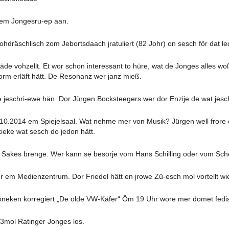
mem Jongesru-ep aan.
ohdräschlisch zom Jebortsdaach jratuliert (82 Johr) on sesch för dat le
de vohzellt. Et wor schon interessant to hüre, wat de Jonges alles woß
rm erläft hätt. De Resonanz wer janz mieß.
e jeschri-ewe hän. Dor Jürgen Bocksteegers wer dor Enzije de wat jes
.2014 em Spiejelsaal. Wat nehme mer von Musik? Jürgen well frore o
eke wat sesch do jedon hätt.
 Sakes brenge. Wer kann se besorje vom Hans Schilling oder vom Sc
em Medienzentrum. Dor Friedel hätt en jrowe Zü-esch mol vortellt wie 
eken korregiert „De olde VW-Käfer“ Öm 19 Uhr wore mer domet fedis
3mol Ratinger Jonges los.