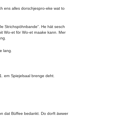
 ens alles dorschjespro-eke wat to
De Strichspöhnbande“. He hät sesch
nit Wo-et för Wo-et maake kann. Mer
ang.
e lang.
. em Spiejelsaal brenge deht.
 on dat Büffee bedankt. Do dorft äwwer