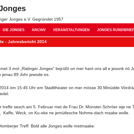
 Jonges
inger Jonges e.V. Gegründet 1957
Jonges Suche:
DIE JONGES
ARCHIV
VERANSTALTUNGEN
JONGES RUNDBRIE
te - Jahresbericht 2014
ARCHIV 2026
AUSGABE 11 – OKTO
ARCHIV 2025
AUSGABE 10 – NOVE
ARCHIV 2024
AUSGABE 09 – JULI 
et 3 mol „Ratinger Jonges“ bejrüßt on mer hant ons all e jesonk nö J
jenau 89 Johr jewode es.
ARCHIV 2023
AUSGABE 08 – OKTO
.2014 öm 15:45 Uhr em Stadttheater on mer mösse 30 Minüdde Vördräs
ARCHIV 2022
AUSGABE 07 – SEPT
edel.
ARCHIV 2021
AUSGABE 06 – JANU
fer treffe sesch am 5. Februar met de Frau Dr. Münster-Schröer wje 
 Kaffe, Weck, on Ku-eke ne jemütlesche Nohme-dach maake wolle.
ARCHIV 2020
AUSGABE 05 – SEPT
mberjer Treff. Bold alle Jonges wolle metmaake.
ARCHIV 2019
AUSGABE 04 – MÄRZ