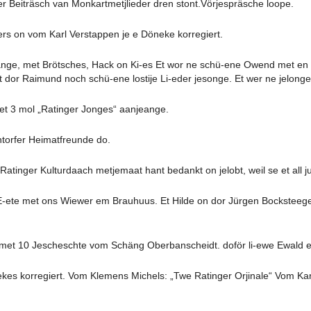
r Beiträsch van Monkartmetjlieder dren stont.Vörjespräsche loope.
s on vom Karl Verstappen je e Döneke korregiert.
ge, met Brötsches, Hack on Ki-es Et wor ne schü-ene Owend met en Bü
 hät dor Raimund noch schü-ene lostije Li-eder jesonge. Et wer ne jel
 3 mol „Ratinger Jonges“ aanjeange.
ntorfer Heimatfreunde do.
 Ratinger Kulturdaach metjemaat hant bedankt on jelobt, weil se et all 
-ete met ons Wiewer em Brauhuus. Et Hilde on dor Jürgen Bocksteegers 
t met 10 Jescheschte vom Schäng Oberbanscheidt. doför li-ewe Ewald 
s korregiert. Vom Klemens Michels: „Twe Ratinger Orjinale“ Vom Ka