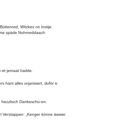
ttenred, Witzkes on lostije
ongene späde Nohmeddaach.
ju-et jemaat hadde.
hant alles orjanisiert, doför e
e hezzlisch Dankeschü-en.
rl Verstappen: „Kenger könne äwwer