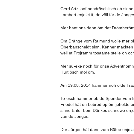
Gerd Artz joof nohdräschlisch ob sinn
Lambart enjelei-it, de völl för de Jong
Mer hant ons dann öm dat Drömheröm 
Om Dränge vom Raimund wolle mer olde
Oberbanscheidt sinn. Kenner mackten 
well et Projramm tosaame stelle on och
Mer sü-eke noch för onse Adventnommed
Hürt ösch mol öm.
Am 19.08. 2014 hammer noh olde Tradi
To-esch hammer ob de Spender vom Br
Friedel hät en Lobred op öm jeholde on
sinne E-ifer bem Dönkes schriewe on,o
van de Jonges.
Dor Jürgen hät dann zom Büfee enjelad