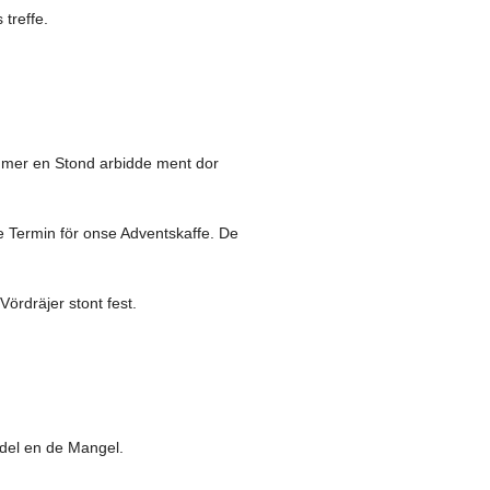
treffe.
AR 2019
2018
 mer en Stond arbidde ment dor
 Termin för onse Adventskaffe. De
ördräjer stont fest.
edel en de Mangel.