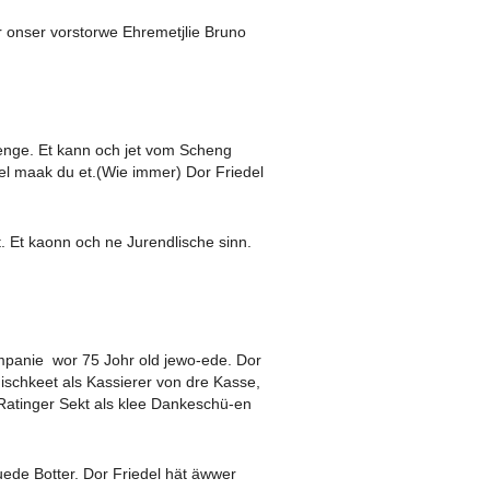
r onser vorstorwe Ehremetjlie Bruno
enge. Et kann och jet vom Scheng
l maak du et.(Wie immer) Dor Friedel
. Et kaonn och ne Jurendlische sinn.
panie wor 75 Johr old jewo-ede. Dor
ßischkeet als Kassierer von dre Kasse,
Ratinger Sekt als klee Dankeschü-en
ede Botter. Dor Friedel hät äwwer