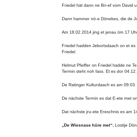
Friedel hät dann ne Bri-ef vom David u
Dann hammer nö-e Dönekes, die de Jon
Am 18.02.2014 jing et jenau öm 17 Uhr
Friedel hadden Jebortsdaach on et es
Friedel.
Helmut Pfeiffer on Friedel hadde ne T
Termin steht noh fass. Et es dor 04.12
De Ratinger Kulturdaach es am 09.03. 
ARCHIV 2011 U
De nächste Termin es dat E-ete met o
Dat nächste jru-ete Ereschnis es am 
„De Wiesnase hüre met“.
Lostije Dön