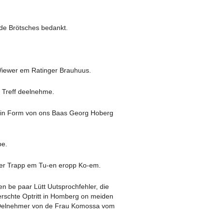
ide Brötsches bedankt.
Wiewer em Ratinger Brauhuus.
 Treff deelnehme.
as in Form von ons Baas Georg Hoberg
be.
 der Trapp em Tu-en eropp Ko-em.
 be paar Lütt Uutsprochfehler, die
erschte Optritt in Homberg on meiden
de Delnehmer von de Frau Komossa vom