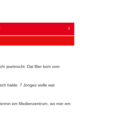
Zum
Inhalt
springen
F
?
BER 2023
MBER 2022
2022
ohr jewönscht. Dat Bier kom vom
BER 2021
ch halde. 7 Jonges wolle wat
EMBER 2020
AR 2020
ne Termin em Medienzentrum, wo mer em
EMBER 2019
 2019