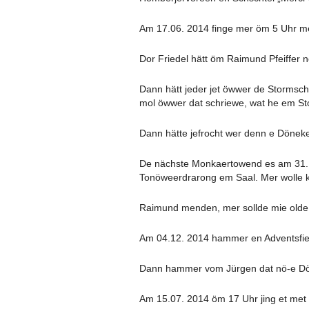
Am 17.06. 2014 finge mer öm 5 Uhr 
Dor Friedel hätt öm Raimund Pfeiffer n
Dann hätt jeder jet öwwer de Stormschä
mol öwwer dat schriewe, wat he em Sto
Dann hätte jefrocht wer denn e Dönek
De nächste Monkaertowend es am 31.10
Tonöweerdrarong em Saal. Mer wolle ki
Raimund menden, mer sollde mie olde
Am 04.12. 2014 hammer en Adventsfier 
Dann hammer vom Jürgen dat nö-e Dön
Am 15.07. 2014 öm 17 Uhr jing et met 