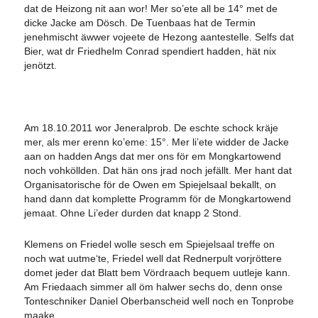
dat de Heizong nit aan wor! Mer so’ete all be 14° met de
dicke Jacke am Dösch. De Tuenbaas hat de Termin
jenehmischt äwwer vojeete de Hezong aantestelle. Selfs dat
Bier, wat dr Friedhelm Conrad spendiert hadden, hät nix
jenötzt.
Am 18.10.2011 wor Jeneralprob. De eschte schock kräje
mer, als mer erenn ko’eme: 15°. Mer li’ete widder de Jacke
aan on hadden Angs dat mer ons för em Mongkartowend
noch vohköllden. Dat hän ons jrad noch jefällt. Mer hant dat
Organisatorische för de Owen em Spiejelsaal bekallt, on
hand dann dat komplette Programm för de Mongkartowend
jemaat. Ohne Li’eder durden dat knapp 2 Stond.
Klemens on Friedel wolle sesch em Spiejelsaal treffe on
noch wat uutme‘te, Friedel well dat Rednerpult vorjröttere
domet jeder dat Blatt bem Vördraach bequem uutleje kann.
Am Friedaach simmer all öm halwer sechs do, denn onse
Tonteschniker Daniel Oberbanscheid well noch en Tonprobe
maake.