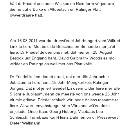
hätt dr Friedel ons noch Witzkes en Reimform vörjedrare,
die he uut e Bu’ke en Altdeutsch en Ratinger Platt
öwwerdraare hätt.
Am 16.08.2011 wor dat dreevi’edel Johrhongert vom Wilfred
Link to fiere. Met beleide Brösches on Bir hadde mer ju’et
fiere. Dr Friedel delden ons met, dat mer am 25. August
Besöök uut England hant. David Galbraith- Woods es mol
widder en Ratinge on well met ons Platt kalle.
Dr Friedel ko’em domet eruut, dat mer dös Johr och e
Jubiläum to fiere hant: 15 Johr Mongkartkeis Ratinger
Jonges. Dat mot jefiert weede! En usem Older fiere mer alle
5 Johr e Jubiläum, denn de meeste von ons weede 25 Johr
nit mie erläwe. Friedel schluch vör, bede Anläss tosaame te
fiere. All wore envohstange. Vom Vörstand wü’ed dozu
enjelade: Onse Baas Georg Hoberg, Vicebaas Leo
Schleicch, Turmbaas Karl-Heinz Dahmen on dr Pressewart
Dieter Wellmann.