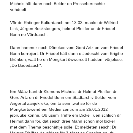
Michels hät dann noch Belder on Pressebereschte
vohdeelt.
Vör de Ratinger Kulturdaach am 13.03. maake dr Wilfried
Link, Jürgen Bocksteegers, helmut Pfeiffer on dr Friedel
Bonn ne Vördraach.
Dann hammer noch Dönekes vom Gerd Artz on vom Friedel
Bonn korrejiert. Dr Friedel hätt dann e Jedescht vom Brigitte
Brünken, watt he en Mongkart öwwersett hadden, vörjelese:
„De Badedaach“.
Em Määz hant dr Klemens Michels, dr Helmut Pfeiffer, dr
Gerd Artz on dr Friedel Bonn em Stadtarchiv Belder vom
Angertal aanjeki’eke, öm to senn,wat se för de
Mongkartowend em Medienzentrum am 26.01.2012
jebruuke könne. Ob usem Treffe em Dicke Tuen schluch dr
Helmut dann för, dat sesch dree Mann schon mol locker
met dem Thema beschäftije solle. Et meldeten sesch: Dr