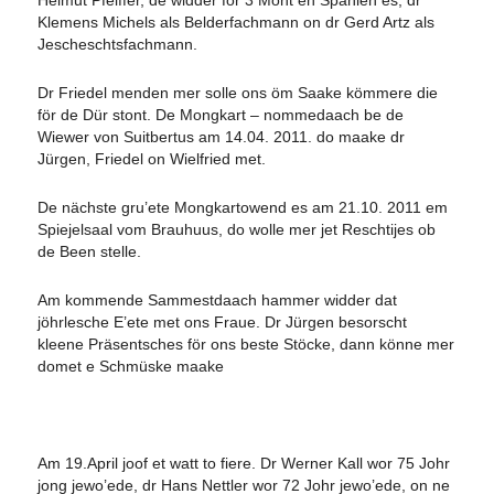
Helmut Pfeiffer, de widder för 3 Mont en Spanien es, dr
Klemens Michels als Belderfachmann on dr Gerd Artz als
Jescheschtsfachmann.
Dr Friedel menden mer solle ons öm Saake kömmere die
för de Dür stont. De Mongkart – nommedaach be de
Wiewer von Suitbertus am 14.04. 2011. do maake dr
Jürgen, Friedel on Wielfried met.
De nächste gru’ete Mongkartowend es am 21.10. 2011 em
Spiejelsaal vom Brauhuus, do wolle mer jet Reschtijes ob
de Been stelle.
Am kommende Sammestdaach hammer widder dat
jöhrlesche E’ete met ons Fraue. Dr Jürgen besorscht
kleene Präsentsches för ons beste Stöcke, dann könne mer
domet e Schmüske maake
Am 19.April joof et watt to fiere. Dr Werner Kall wor 75 Johr
jong jewo’ede, dr Hans Nettler wor 72 Johr jewo’ede, on ne