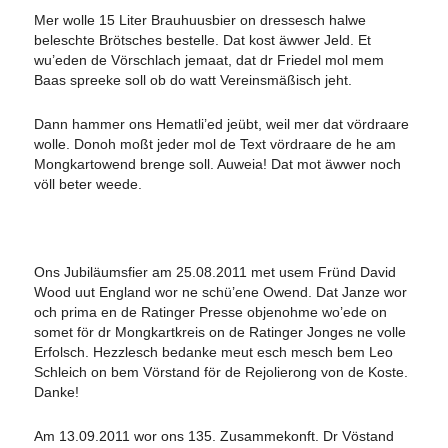
Mer wolle 15 Liter Brauhuusbier on dressesch halwe
beleschte Brötsches bestelle. Dat kost äwwer Jeld. Et
wu’eden de Vörschlach jemaat, dat dr Friedel mol mem
Baas spreeke soll ob do watt Vereinsmäßisch jeht.
Dann hammer ons Hematli’ed jeübt, weil mer dat vördraare
wolle. Donoh moßt jeder mol de Text vördraare de he am
Mongkartowend brenge soll. Auweia! Dat mot äwwer noch
völl beter weede.
Ons Jubiläumsfier am 25.08.2011 met usem Fründ David
Wood uut England wor ne schü’ene Owend. Dat Janze wor
och prima en de Ratinger Presse objenohme wo’ede on
somet för dr Mongkartkreis on de Ratinger Jonges ne volle
Erfolsch. Hezzlesch bedanke meut esch mesch bem Leo
Schleich on bem Vörstand för de Rejolierong von de Koste.
Danke!
Am 13.09.2011 wor ons 135. Zusammekonft. Dr Vöstand