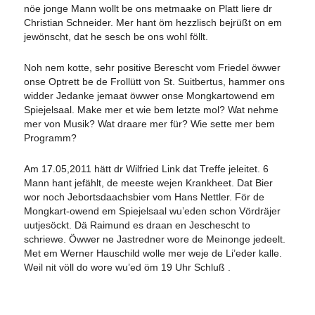
nöe jonge Mann wollt be ons metmaake on Platt liere dr
Christian Schneider. Mer hant öm hezzlisch bejrüßt on em
jewönscht, dat he sesch be ons wohl föllt.
Noh nem kotte, sehr positive Berescht vom Friedel öwwer
onse Optrett be de Frollütt von St. Suitbertus, hammer ons
widder Jedanke jemaat öwwer onse Mongkartowend em
Spiejelsaal. Make mer et wie bem letzte mol? Wat nehme
mer von Musik? Wat draare mer für? Wie sette mer bem
Programm?
Am 17.05,2011 hätt dr Wilfried Link dat Treffe jeleitet. 6
Mann hant jefählt, de meeste wejen Krankheet. Dat Bier
wor noch Jebortsdaachsbier vom Hans Nettler. För de
Mongkart-owend em Spiejelsaal wu’eden schon Vördräjer
uutjesöckt. Dä Raimund es draan en Jeschescht to
schriewe. Öwwer ne Jastredner wore de Meinonge jedeelt.
Met em Werner Hauschild wolle mer weje de Li’eder kalle.
Weil nit völl do wore wu’ed öm 19 Uhr Schluß .