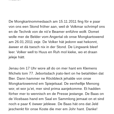
De Mongkartnommedaach am 15.11.2011 fing för e paar
von ons een Stond fröher aan, weil dr Volkmar schrimpf ons
en de Technik von de nö’e Beamer enführe wollt. Domet
wolle mer de Belder vom Angertal ob onse Mongkartowend
am 26.01.2011 zeje. De Volker hät jedonn wat hekonnt,
äwwer et dä tsesch nix in der Stond. De Lingwank bleef
leer. Volker well to Huus en Ruh mol kieke, wo et draan
jeleje hätt.
Jenau öm 17 Uhr wore all do on mer hant em Klemens
Michels tom 77. Jebortsdach jrato-liert on he betahlden dat
Bier. Dann hammer ne Röckbleck jehalde von onse
Mongkartowemnd em Spiejelsaal. De eenhellije Menong
wor, et wor ju’et, mer sind prima aanjekomme. Et hadden
förher mer to wennisch en de Presse jestange. De Baas on
de Vicebaas hand em Saal en Sammlong jemaat on et sind
noch e paar € öwwer jeblewe. De Baas hät ons dat Jeld
jeschenkt för onse Koste die mer em Johr hant. Danke!