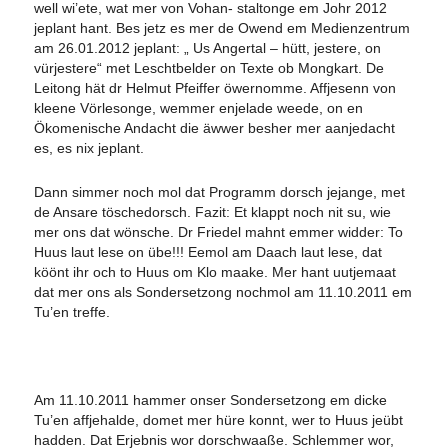
well wi’ete, wat mer von Vohan- staltonge em Johr 2012
jeplant hant. Bes jetz es mer de Owend em Medienzentrum
am 26.01.2012 jeplant: „ Us Angertal – hütt, jestere, on
vürjestere“ met Leschtbelder on Texte ob Mongkart. De
Leitong hät dr Helmut Pfeiffer öwernomme. Affjesenn von
kleene Vörlesonge, wemmer enjelade weede, on en
Ökomenische Andacht die äwwer besher mer aanjedacht
es, es nix jeplant.
Dann simmer noch mol dat Programm dorsch jejange, met
de Ansare töschedorsch. Fazit: Et klappt noch nit su, wie
mer ons dat wönsche. Dr Friedel mahnt emmer widder: To
Huus laut lese on übe!!! Eemol am Daach laut lese, dat
köönt ihr och to Huus om Klo maake. Mer hant uutjemaat
dat mer ons als Sondersetzong nochmol am 11.10.2011 em
Tu’en treffe.
Am 11.10.2011 hammer onser Sondersetzong em dicke
Tu’en affjehalde, domet mer hüre konnt, wer to Huus jeübt
hadden. Dat Erjebnis wor dorschwaaße. Schlemmer wor,