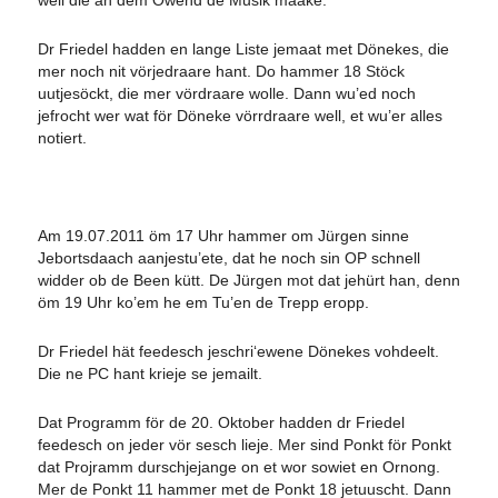
weil die an dem Owend de Musik maake.
Dr Friedel hadden en lange Liste jemaat met Dönekes, die
mer noch nit vörjedraare hant. Do hammer 18 Stöck
uutjesöckt, die mer vördraare wolle. Dann wu’ed noch
jefrocht wer wat för Döneke vörrdraare well, et wu’er alles
notiert.
Am 19.07.2011 öm 17 Uhr hammer om Jürgen sinne
Jebortsdaach aanjestu’ete, dat he noch sin OP schnell
widder ob de Been kütt. De Jürgen mot dat jehürt han, denn
öm 19 Uhr ko’em he em Tu’en de Trepp eropp.
Dr Friedel hät feedesch jeschri‘ewene Dönekes vohdeelt.
Die ne PC hant krieje se jemailt.
Dat Programm för de 20. Oktober hadden dr Friedel
feedesch on jeder vör sesch lieje. Mer sind Ponkt för Ponkt
dat Projramm durschjejange on et wor sowiet en Ornong.
Mer de Ponkt 11 hammer met de Ponkt 18 jetuuscht. Dann