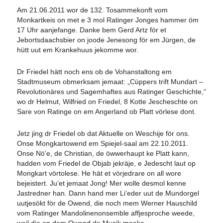
Am 21.06.2011 wor de 132. Tosammekonft vom
Monkartkeis on met e 3 mol Ratinger Jonges hammer öm
17 Uhr aanjefange. Danke bem Gerd Artz för et
Jebortsdaachsbier on joode Jenesong för em Jürgen, de
hütt uut em Krankehuus jekomme wor.
Dr Friedel hätt noch ens ob de Vohanstaltong em
Stadtmuseum obmerksam jemaat: „Cüppers trift Mundart –
Revolutionäres und Sagemhaftes aus Ratinger Geschichte,“
wo dr Helmut, Wilfried on Friedel, 8 Kotte Jescheschte on
Sare von Ratinge on em Angerland ob Platt vörlese dont.
Jetz jing dr Friedel ob dat Aktuelle on Weschije för ons.
Onse Mongkartowend em Spiejel-saal am 22.10.2011.
Onse Nö’e, de Christian, de öwwerhaupt ke Platt kann,
hadden vom Friedel de Objab jekräje, e Jedescht laut op
Mongkart vörtolese. He hät et vörjedrare on all wore
bejeistert. Ju’et jemaat Jong! Mer wolle desmol kenne
Jastredner han. Dann hand mer Li’eder uut de Mundorgel
uutjesökt för de Owend, die noch mem Werner Hauschild
vom Ratinger Mandolinenonsemble affjesproche weede,