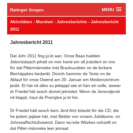
MENU
Ratinger Jonges
Aktivitäten - Mundart - Jahresberichte - Jahresbericht
2011
Jahresbericht 2011
Dat Johr 2011 fing ju’et aan. Onse Baas hadden
Jebortzdaach jehatt on mer hand em all jratuliert on ons
för dat Pittermänneke met Brauhuusbier on de leckere
Bierhäppkes bedankt. Donoh hammer de Texte on de
Ablauf för onse Owend am 20. Januar em Medienzentrum
jeübt. Et hät nit alles su jeklappt wie et hän sin solle, äwwer
dr Friedel hät sesch domet jetröstet: Wenn de Jeneralprob
nit klappt, haut de Premjäre ju’et hin.
Dr Friedel hätt sesch bem Jerd Artz bdankt för die CD, die
he jedem jejäwe hät, met Belder von onsem Jubiläums- on
Johresaffschlußowend. Dann wu’ede Witzkes vohzellt on
dat Pitter-männeke leer jemaat.