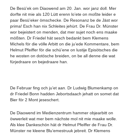
De Besü’ek om Diaowend am 20. Jan. wor janz doll. Mer
dorfte nit mie als 120 Lütt erenn lo’ete on moßte leider e
paar Besü’eker ömschecke. De Resonanz be de Jäst wor
prima! Esch han nix Schleites jehürt. De Frau Dr. Münster
wor bejeistert on menden, dat mer sujet noch ens maake
mößten. Dr Friedel hät sesch bedankt bem Klemens
Michels för die völle Arbitt on die ju’ede Kommentare, bem
Helmut Pfeiffer för die schü’ene on lustije Episötsches die
he wosten on dotösche breiden, on be all denne die wat
fürjedraare on bejedraare han.
De Februar fing och ju’et aan. Dr Ludwig Blumenkamp on
dr Friedel Bonn hadden Jebortsdaach jehatt on somet dat
Bier för 2 Mont jeseschert.
De Diaowend im Medienzentrum hammer objearbitt on
öwwerleit wat mer bem nächste mol nit mie maake wolle.
Als klee Dankeschön hät dr Helmut Pfeiffer de Frau Dr.
Münster ne kleene Blu’emestruuk jebreit. Dr Klemens