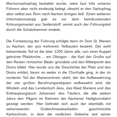
Marmorsarkophag bestattet wurde, wäre laut Info unseres
Führers aber nicht eindeutig belegt, obwohl er den Sarkophag
aber selbst aus Rom nach Aachen bringen ließ. Einen weiteren
Informationsstopp gab es vor dem beindruckenden
Krönungsmantel aus Seidenstoff, womit auch der Führungsteil
durch die Schatzkammer endete.
Die Fortsetzung der Führung erfolgte dann im Dom St. Marien
zu Aachen, der aus mehreren Teilbauten besteht. Der wohl
bekannteste Teil ist die über 1200 Jahre alte, von einer Kuppel
gekrönte Pfalzkirche, - ein Oktogon - die Karl der Große auf
den Resten römischer Bäder gründete und den Mittelpunkt des
Doms bildet. Hier wurde uns die Geschichte der Pfalz und des
Doms erklärt, bevor es weiter in die Chorhalle ging, in der im
vorderen Teil der Marienschrein steht, der der Aufbewahrung
der vier großen Berührungsreliquien aufbewahrt sind: die
Windeln und das Lendentuch Jesu, das Kleid Mariens und das
Enthauptungstuch Johannes’ des Täufers, die alle sieben
Jahre den Pilgern im Rahmen der Aachener Heiligtumsfahrt
gezeigt werden. Hier befindet sich auch der ebenfalls mit
sehenswerten Goldschmiedearbeiten geschmückte
Karlsschrein, in dem die restlichen Gebeine seit seiner